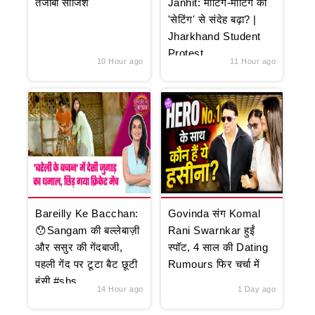
तेजाबी साजिश
Janhit: मीटिंग-मीटिंग की
'सेटिंग' से संदेह बढ़ा? |
Jharkhand Student
Protest
10 Hour ago
11 Hour ago
Bareilly Ke Bacchan:
Govinda संग Komal
😯Sangam की बल्लेबाज़ी
Rani Swarnkar हुईं
और ससुर की गेंदबाजी,
स्पॉट, 4 साल की Dating
पहली गेंद पर टूटा बैट छूटी
Rumours फिर चर्चा में
हंसी #sbs
14 Hour ago
1 Day ago