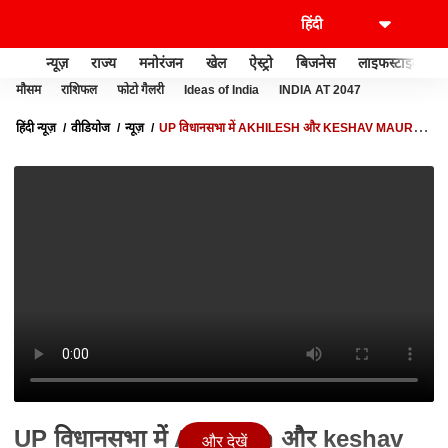
न्यूज़
राज्य
मनोरंजन
खेल
ऐस्ट्रो
बिजनेस
लाइफस्टाइल
मौसम
राशिफल
फोटो गैलरी
Ideas of India
INDIA AT 2047
हिंदी न्यूज़
वीडियोज
न्यूज़
UP विधानसभा में AKHILESH और KESHAV MAURYA
के बीच की बहस बाप-दादा तक पहुंच गई सुनिए क्या हुआ?
UP विधानसभा में Akhilesh और keshav
और देखें