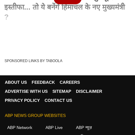
इस्तीफा... तो ये बनेंगे हिमाचल के नए मुख्यमंत्री
?
Written By :
एबीपी न्यूज़ वेब डेस्क
28 Feb 2024 01:33 PM (IST)
हिमाचल प्रदेश में कांग्रेस सरकार पर संकट के बादल मंडरा रहे हैं. इस बीच
बड़ी खबर सूत्रों के हवाले से...
see more
SPONSORED LINKS BY TABOOLA
Jai Ram Thakur
Virbhadra Singh
Tags :
Vikramaditya Singh
HImachal Pradesh
ABOUT US
FEEDBACK
CAREERS
CM Sukhvinder Sukhu
ADVERTISE WITH US
SITEMAP
DISCLAIMER
PRIVACY POLICY
CONTACT US
न्यूज़ वीडियोज
ABP NEWS GROUP WEBSITES
ABP Network
ABP Live
ABP न्यूज़
न्यूज़