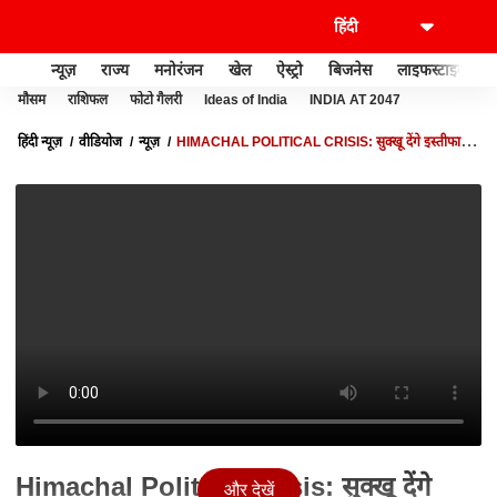
न्यूज़
राज्य
मनोरंजन
खेल
ऐस्ट्रो
बिजनेस
लाइफस्टाइल
मौसम
राशिफल
फोटो गैलरी
Ideas of India
INDIA AT 2047
हिंदी न्यूज़
वीडियोज
न्यूज़
HIMACHAL POLITICAL CRISIS: सुक्खू देंगे इस्तीफा...
तो ये बनेंगे हिमाचल के नए मुख्यमंत्री ?
Himachal Political Crisis: सुक्खू देंगे
और देखें