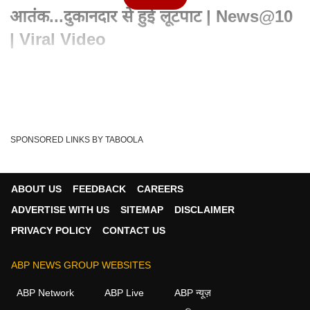
आतंक...दुकानदार से हुई लूटपाट | News@10
| Viral Video
Written By :
एबीपी न्यूज़
08 Aug 2025 11:31 PM (IST)
सीसीटीवी फुटेज में दिखा...कि शाम के वक्त जब दुकानदार अपनी दुकान में
बैठा था. गली से कुछ बदमाश दुकान...
see more
SPONSORED LINKS BY TABOOLA
News
Abp News Live Hindi
Live News Hindi
Tags :
News Live
ABP लाइव टीवी
Hindi News Live
ABOUT US
FEEDBACK
CAREERS
. Live News
ABP News Videos
ABP NEWS
ADVERTISE WITH US
SITEMAP
DISCLAIMER
News Live Hindi
PRIVACY POLICY
CONTACT US
ABP NEWS GROUP WEBSITES
न्यूज़ वीडियोज
ABP Network
ABP Live
ABP न्यूज़