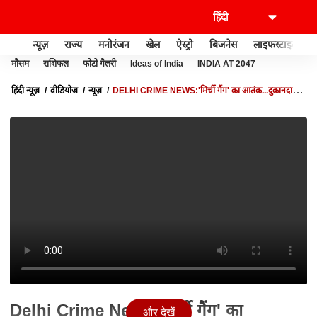
न्यूज़
राज्य
मनोरंजन
खेल
ऐस्ट्रो
बिजनेस
लाइफस्टाइल
मौसम
राशिफल
फोटो गैलरी
Ideas of India
INDIA AT 2047
हिंदी न्यूज़
वीडियोज
न्यूज़
DELHI CRIME NEWS:'मिर्ची गैंग' का आतंक...दुकानदार से
हुई लूटपाट | NEWS@10 | VIRAL VIDEO
Delhi Crime News:'मिर्ची गैंग' का
और देखें