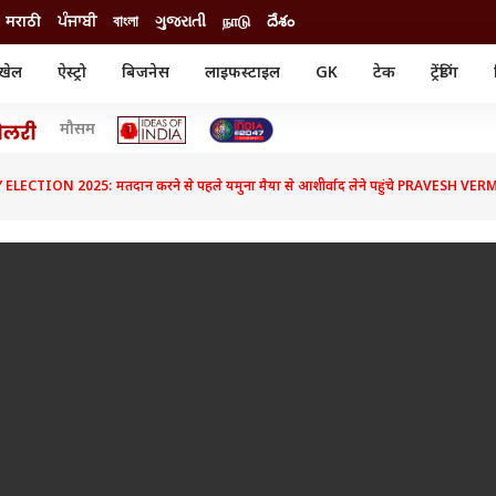
मराठी
ਪੰਜਾਬੀ
বাংলা
ગુજરાતી
நாடு
దేశం
खेल
ऐस्ट्रो
बिजनेस
लाइफस्टाइल
GK
टेक
ट्रेंडिंग
ंजन
ऑटो
खेल
मौसम
ुड
कार
क्रिकेट
री सिनेमा
टेक्नोलॉजी
शिक्षा
ल सिनेमा
ECTION 2025: मतदान करने से पहले यमुना मैया से आशीर्वाद लेने पहुंचे PRAVESH VER
मोबाइल
रिजल्ट
्रिटीज
चैटजीपीटी
नौकरी
ी
गैजेट
वेब स्टोरीज
यूटिलिटी न्यूज़
कल्चर
फैक्ट चेक