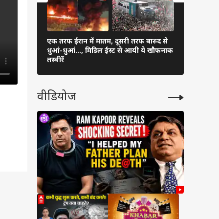
एक तरफ ईरान में मातम, दूसरी तरफ बारुद से
अरुणाचल-अस
धुआं-धुआं…, मिडिल ईस्ट से आयी ये खौफनाक
प्रभावित, 5 
तस्वीरें
बड़ा ऐक्शन
वीडियोज
ों