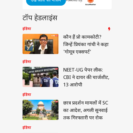
देखें आज का मौसम
इडर-मैन ब्रांड न्यू डे' ने
Powered By:
est:
ंस बुकिंग में मचा दिया
ला है
ा, जानें- कितनी हुई
या
 |
टॉप हेडलाइंस
ई
e |
इंडिया
 ने
कौन हैं प्रो कामकोटी?
JP
जिन्हें प्रियंका गांधी ने कहा
मोदी का वीडियो
'गोमूत्र एक्सपर्ट'
बुक से गायब! सरकार
र, लिया ये 'एक्शन'
इंडिया
NEET-UG पेपर लीक:
CBI ने दायर की चार्जशीट,
13 आरोपी
इंडिया
छात्र प्रदर्शन मामलों में SC
का आदेश, अगली सुनवाई
तक गिरफ्तारी पर रोक
इंडिया