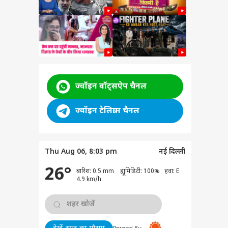
ज्वॉइन वॉट्सऐप चैनल
ज्वॉइन टेलिग्राम चैनल
est |
Thu Aug 06, 8:03 pm
नई दिल्ली
वुड
26°
rty
बारिश: 0.5 mm ह्यूमिडिटी: 100% हवा: E
est |
4.9 km/h
Leak:
ा गेम