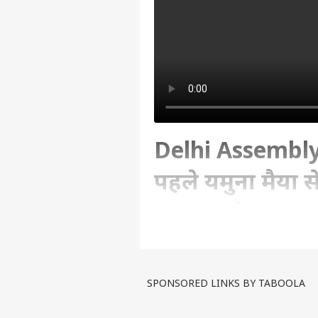
Delhi Assembly 
पहले यमुना मैया स
Verma |
Written By :
एबीपी न्यूज वेब डेस्क
| 05 Feb 2
SPONSORED LINKS BY TABOOLA
Delhi Election 2025: दिल्ली में आ
पर हर उम्र के मतदाताओं के लिए प्