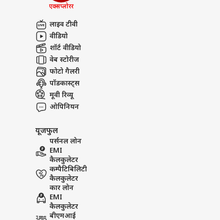
J&K 
एक्सप्लोरर
अबाउट अस
सेना
स्पोर्ट
लाइव टीवी
करियर्स
Sansani |Strange Marriage 
वीडियो
सगी बहनें! रील बनाने वाली बहनों
शॉर्ट वीडियो
शादी!
वेब स्टोरीज
फोटो गैलरी
श्रील
पॉडकास्ट्स
जडेज
मूवी रिव्यू
LOGIN
टीम 
ओपिनियन
यूजफुल
पर्सनल लोन
EMI
कैलकुलेटर
कम्पैटिबिलिटी
कैलकुलेटर
कार लोन
EMI
कैलकुलेटर
बीएमआई