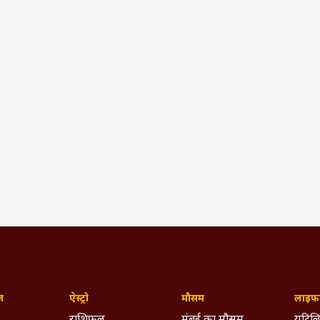
ज़
ऐस्ट्रो
मौसम
लाइफस