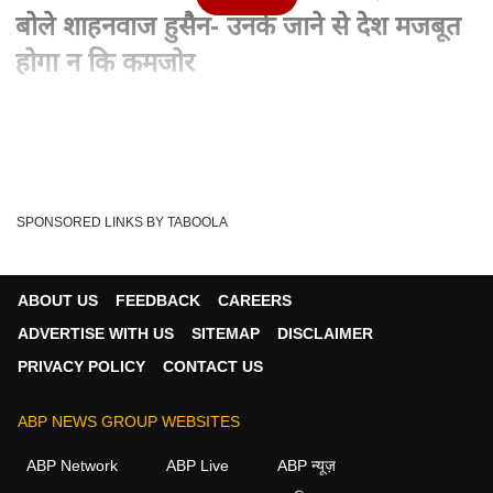
बोले शाहनवाज हुसैन- उनके जाने से देश मजबूत
होगा न कि कमजोर
Written By :
ABP News Bureau
13 Sep 2022 09:46 PM (IST)
BJP के राष्ट्रीय प्रवक्ता शाहनवाज हुसैन ने कहा कि सीमांचल सीमावर्ती
इलाका है. नेपाल, बांग्लादेश, Bu...
see more
SPONSORED LINKS BY TABOOLA
JDU
Bihar News
BJP
Amit Shah Bihar Visit
Tags :
Nihar Politics
Shahnawaz Hussain
Bihar News Latest
ABOUT US
FEEDBACK
CAREERS
ADVERTISE WITH US
SITEMAP
DISCLAIMER
PRIVACY POLICY
CONTACT US
न्यूज़ वीडियोज
ABP NEWS GROUP WEBSITES
न्यूज़
ABP Network
ABP Live
ABP न्यूज़