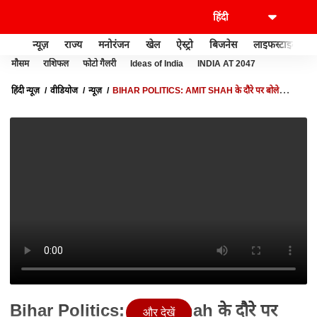
न्यूज़
राज्य
मनोरंजन
खेल
ऐस्ट्रो
बिजनेस
लाइफस्टाइल
मौसम
राशिफल
फोटो गैलरी
Ideas of India
INDIA AT 2047
हिंदी न्यूज़
वीडियोज
न्यूज़
BIHAR POLITICS: AMIT SHAH के दौरे पर बोले
शाहनवाज हुसैन- उनके जाने से देश मजबूत होगा न कि कमजोर
Bihar Politics: Amit Shah के दौरे पर
और देखें