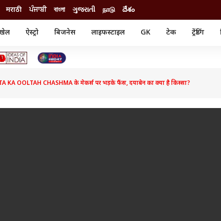
मराठी
ਪੰਜਾਬੀ
বাংলা
ગુજરાતી
நாடு
దేశం
खेल
ऐस्ट्रो
बिजनेस
लाइफस्टाइल
GK
टेक
ट्रेंडिंग
ंजन
ऑटो
खेल
ुड
कार
क्रिकेट
री सिनेमा
टेक्नोलॉजी
शिक्षा
ल सिनेमा
KA OOLTAH CHASHMA के मेकर्स पर भड़के फैंस, दयाबेन का क्या है किस्सा?
मोबाइल
रिजल्ट
्रिटीज
चैटजीपीटी
नौकरी
ी
गैजेट
वेब स्टोरीज
यूटिलिटी न्यूज़
कल्चर
फैक्ट चेक