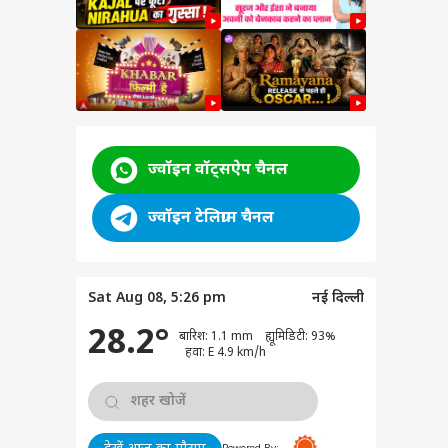
k
ज्वॉइन वॉट्सऐप चैनल
ज्वॉइन टेलिग्राम चैनल
Sat Aug 08, 5:26 pm
नई दिल्ली
jal
वुड
28.2°
बारिश: 1.1 mm ह्यूमिडिटी: 93%
सी के
हवा: E 4.9 km/h
😯
ना
ंग
 हीरो