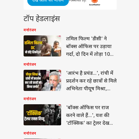
देखें आज का मौसम
 है प्रचंड...', रांची में
Powered By:
रतीय
्शन कर रहे छात्रों से मिले
शी
ेता पीयूष मिश्रा, गाया
टॉप हेडलाइंस
नें
ज
मनोरंजन
l
तमिल फिल्म 'डीसी' ने
 नहीं
बॉक्स ऑफिस पर उड़ाया
 जंग से बाहर नहीं
गर्दा, दो दिन में तोड़ा 10
ा अमेरिका तो...,
फिल्मों का रिकॉर्ड
ेट मीटिंग में ट्रंप के
मनोरंजन
ल ने चेताया
'आरंभ है प्रचंड...', रांची में
प्रदर्शन कर रहे छात्रों से मिले
अभिनेता पीयूष मिश्रा,
गाया गाना
मनोरंजन
'बॉक्स ऑफिस पर राज
करने वाले हैं...', यश की
'टॉक्सिक' का ट्रेलर देख
लोगों किया प्रिडिक्शन
मनोरंजन