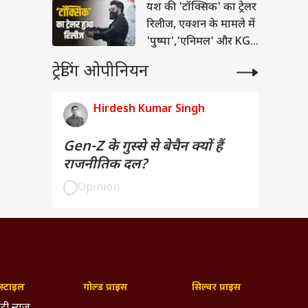
यश की 'टॉक्सिक' का ट्रेलर
रिलीज, एक्शन के मामले में
'पुष्पा','एनिमल' और KGF
भी भूल जाएंगे
ट्रेडिंग ओपीनियन
Hirdesh Kumar Singh
Gen-Z के गुस्से से बेचैन क्यों हैं
राजनीतिक दल?
Opinion
्टाइल
गोल्ड प्राइस
सिल्वर प्राइस