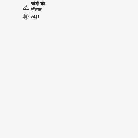
चांदी की
Tags :
Entertainment
Bollyw
कीमत
Entertainment Videos
Taarak
AQI
Dilip Joshi Earning
Boycott Ta
Boycott Taarak Mehta Ka Oolt
Taarak Mehta Ka Ooltah Chash
Boycott Taarak Mehta Show
मनोरंजन वीडियोज
पर्सनल
मनोरंजन
टॉप
हॅलो गेस्ट
इंडिय
एडवर्टाइज विथ अस
प्राइवेसी पॉलिसी
कॉन्टैक्ट अस
सेंड फीडबैक