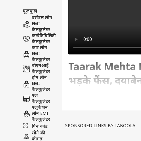
यूजफुल
पर्सनल लोन
EMI
कैलकुलेटर
कम्पैटिबिलिटी
कैलकुलेटर
कार लोन
EMI
कैलकुलेटर
Taarak Mehta K
बीएमआई
कैलकुलेटर
होम लोन
भड़के फैंस, दयाबेन
EMI
कैलकुलेटर
एज
Written By :
Tonakshi Kalra
| 06 Dec 2
कैलकुलेटर
एजुकेशन
लोन EMI
Taarak Mehta Ka Ooltah Chashm
कैलकुलेटर
Producer: Tonakshi
SPONSORED LINKS BY TABOOLA
पिन कोड
Editor: Vishal
सोने की
कीमत