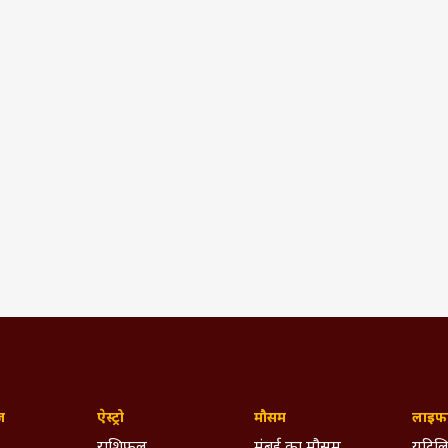
ज़
ऐस्ट्रो
मौसम
लाइफस