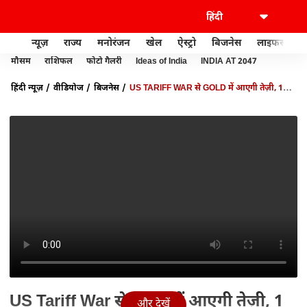
न्यूज़
राज्य
मनोरंजन
खेल
ऐस्ट्रो
बिजनेस
लाइफस्टाइल
मौसम
राशिफल
फोटो गैलरी
Ideas of India
INDIA AT 2047
हिंदी न्यूज़
वीडियोज
बिजनेस
US TARIFF WAR से GOLD में आएगी तेज़ी, 1
लाख होगा GOLD!| PAISA LIVE
US Tariff War से Gold में आएगी तेज़ी, 1
और देखें