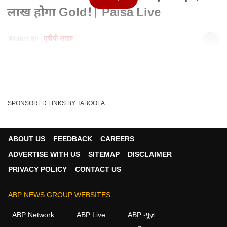
लाख होगा Gold!| Paisa Live
Written By :
एबीपी लाइव
05 Apr 2025 02:06 PM (IST)
जब भी विश्व की अर्थव्यवस्था में अस्थिरता आई है, निवेशकों का रुझान
हमेशा सुरक्षित निवेश विक...
see more
Tags :
Gold
Viral News
Trending Video
Gold Rates
SPONSORED LINKS BY TABOOLA
Paisa Live
:Latest News
ABP NEWS
TRENDING
VIRAL
US Tariff
ABOUT US
FEEDBACK
CAREERS
ADVERTISE WITH US
SITEMAP
DISCLAIMER
PRIVACY POLICY
CONTACT US
ABP NEWS GROUP WEBSITES
ABP Network
ABP Live
ABP न्यूज़