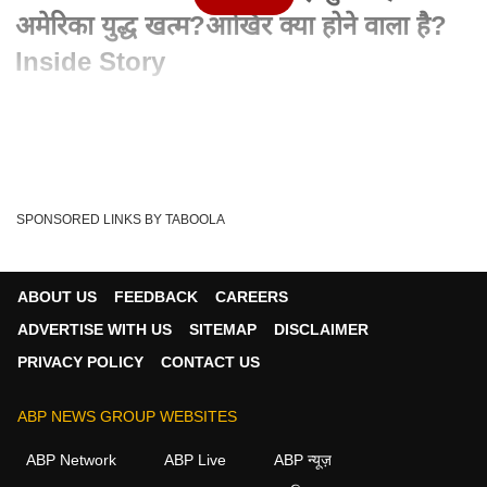
अमेरिका युद्ध खत्म?आखिर क्या होने वाला है?
Inside Story
Advertisement
SPONSORED LINKS BY TABOOLA
ABOUT US
FEEDBACK
CAREERS
ADVERTISE WITH US
SITEMAP
DISCLAIMER
PRIVACY POLICY
CONTACT US
ABP NEWS GROUP WEBSITES
Written By :
एबीपी लाइव
14 Jun 2026 02:51 PM (IST)
ABP Network
ABP Live
ABP न्यूज़