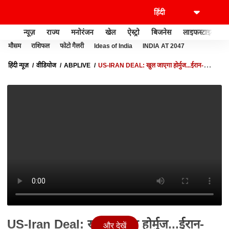
न्यूज़
राज्य
मनोरंजन
खेल
ऐस्ट्रो
बिजनेस
लाइफस्टाइल
मौसम
राशिफल
फोटो गैलरी
Ideas of India
INDIA AT 2047
हिंदी न्यूज़
वीडियोज
ABPLIVE
US-IRAN DEAL: खुल जाएगा होर्मुज...ईरान-
अमेरिका युद्ध खत्म?आखिर क्या होने वाला है? INSIDE STORY
US-Iran Deal: खुल जाएगा होर्मुज...ईरान-
और देखें