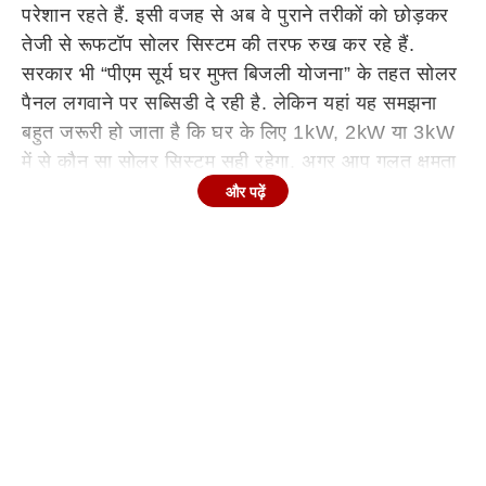
परेशान रहते हैं. इसी वजह से अब वे पुराने तरीकों को छोड़कर
तेजी से रूफटॉप सोलर सिस्टम की तरफ रुख कर रहे हैं.
सरकार भी “पीएम सूर्य घर मुफ्त बिजली योजना” के तहत सोलर
पैनल लगवाने पर सब्सिडी दे रही है. लेकिन यहां यह समझना
बहुत जरूरी हो जाता है कि घर के लिए 1kW, 2kW या 3kW
में से कौन सा सोलर सिस्टम सही रहेगा. अगर आप गलत क्षमता
वाला सिस्टम चुन लेते हैं, तो आपकी बिजली की जरूरत पूरी
और पढ़ें
नहीं हो पाएगी. इसलिए सही सोलर सिस्टम का चुनाव करना
बेहद जरूरी है, ताकि जरूरत के हिसाब से पर्याप्त बिजली मिल
सके.
क्या है ऑन-ग्रिड और ऑफ-ग्रिड सोलर
ऑन-ग्रिड
सोलर सिस्टम बिजली की मुख्य लाइन (ग्रिड) से जुड़ा होता है.
इसमें बैटरी नहीं लगती और जो ज्यादा बिजली बनती है, वह सीधे
ग्रिड में भेज दी जाती है. इसी वजह से इस सिस्टम पर सरकार
की सब्सिडी भी मिलती है. वहीं ऑफ-ग्रिड सोलर सिस्टम बैटरी
के साथ आता है. इसमें बिजली स्टोर करके रखी जाती है,
इसलिए यह उन जगहों के लिए अच्छा है जहां बिजली की समस्या
रहती है. लेकिन यह सिस्टम महंगा होता है और इस पर सब्सिडी