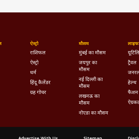
ज़
ऐस्ट्रो
मौसम
लाइफस
राशिफल
मुंबई का मौसम
यूटिलि
ऐस्ट्रो
जयपुर का
ट्रैवल
मौसम
धर्म
जनरल
नई दिल्ली का
हिंदू कैलेंडर
हेल्थ
मौसम
ग्रह गोचर
फैशन
लखनऊ का
ऐग्रक
मौसम
नोएडा का मौसम
Advertise With Us
Sitemap
Disc