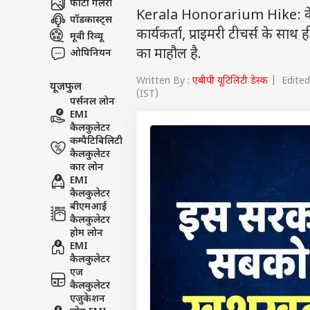
फोटो गैलरी
Kerala Honorarium Hike: केर
पॉडकास्ट्स
कार्यकर्ता, प्राइमरी टीचर्स के सा
मूवी रिव्यू
का माहौल है.
ओपिनियन
Written By :
एबीपी यूटिलिटी डेस्क
| Edited 
यूजफुल
(IST)
पर्सनल लोन
EMI
कैलकुलेटर
कम्पैटिबिलिटी
कैलकुलेटर
कार लोन
EMI
कैलकुलेटर
बीएमआई
कैलकुलेटर
होम लोन
EMI
कैलकुलेटर
एज
कैलकुलेटर
एजुकेशन