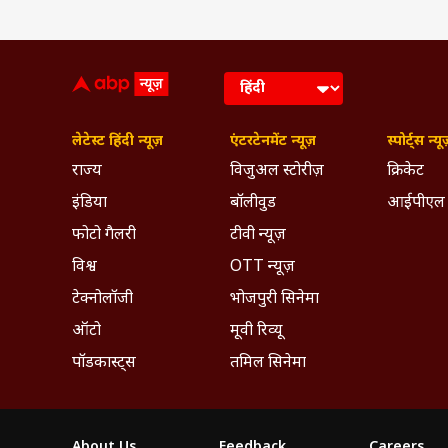
लेटेस्ट हिंदी न्यूज़
एंटरटेनमेंट न्यूज़
स्पोर्ट्स न्यू
राज्य
विजुअल स्टोरीज़
क्रिकेट
इंडिया
बॉलीवुड
आईपीएल
फोटो गैलरी
टीवी न्यूज़
विश्व
OTT न्यूज़
टेक्नोलॉजी
भोजपुरी सिनेमा
ऑटो
मूवी रिव्यू
पॉडकास्ट्स
तमिल सिनेमा
About Us
Feedback
Careers