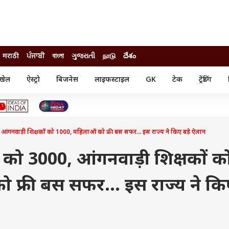
मराठी
ਪੰਜਾਬੀ
বাংলা
ગુજરાતી
நாடு
దేశం
खेल
ऐस्ट्रो
बिजनेस
लाइफस्टाइल
GK
टेक
ट्रेंडिंग
ंजन
ऑटो
खेल
ुड
कार
क्रिकेट
री सिनेमा
टेक्नोलॉजी
शिक्षा
ल सिनेमा
आंगनवाड़ी शिक्षकों को 1000, महिलाओं को फ्री बस सफर... इस राज्य ने किए बड़े ऐलान
मोबाइल
रिजल्ट
्रिटीज
चैटजीपीटी
नौकरी
ी
 को 3000, आंगनवाड़ी शिक्षकों क
गैजेट
वेब स्टोरीज
 फ्री बस सफर... इस राज्य ने कि
यूटिलिटी न्यूज़
कल्चर
फैक्ट चेक