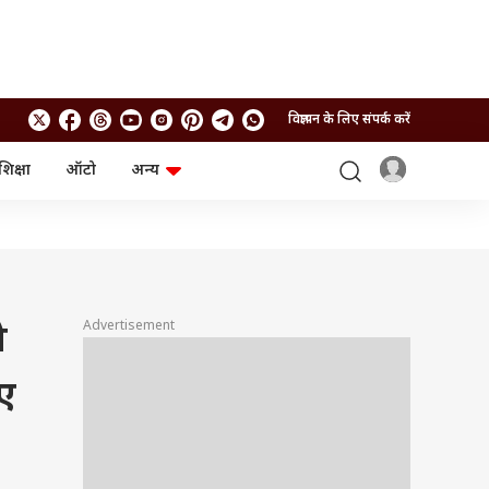
विज्ञापन के लिए संपर्क करें
शिक्षा
ऑटो
अन्य
बिजनेस
लाइफस्टाइल
पर्सनल फाइनेंस
स्वास्थ्य
स्टॉक मार्केट
ट्रैवल
म्यूचुअल फंड्स
फूड
क्रिप्टो
फैशन
आईपीओ
Health and Fitness
Advertisement
ो
फोटो गैलरी
जनरल नॉलेज
ए
वीडियो