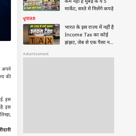
कम नहीं हैं मुंबई के ये 5
मार्केट, सस्ते में मिलेंगे कपड़े
यूटिलिटी
भारत के इस राज्य में नहीं है
Income Tax का कोई
झंझट, जेब से एक पैसा नहीं
होता खर्च
Advertisement
र अपने
ज्य की
ुई. इस
है. इस
 लिखा,
रीदारी