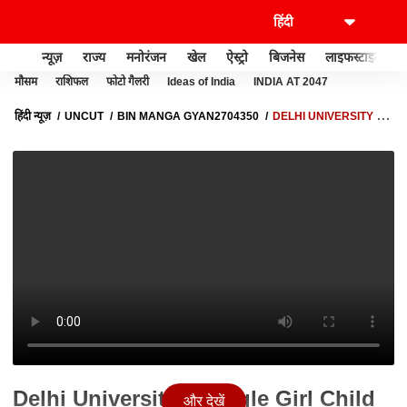
न्यूज़
राज्य
मनोरंजन
खेल
ऐस्ट्रो
बिजनेस
लाइफस्टाइल
मौसम
राशिफल
फोटो गैलरी
Ideas of India
INDIA AT 2047
हिंदी न्यूज़
UNCUT
BIN MANGA GYAN2704350
DELHI UNIVERSITY में
SINGLE GIRL CHILD को मिलेगा RESERVATION | QUOTA FOR SINGLE GIRL
CHILD हुआ शुरू |
Delhi University में Single Girl Child
और देखें