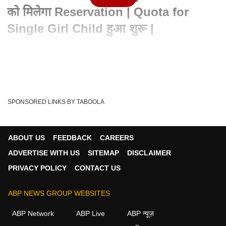
को मिलेगा Reservation | Quota for
Single Girl Child हुआ शुरू |
Written By :
ABPLIVE
01 Jun 2024 07:19 PM (IST)
Delhi University ने इस academic session से यानि 2024-25
session से Single Girl Child Quota देने क...
see more
SPONSORED LINKS BY TABOOLA
Delhi University
Abp Uncut
Uncut
Tags :
DU Admissions 2024
Single Girl Child Quota DU
ABOUT US
FEEDBACK
CAREERS
ADVERTISE WITH US
SITEMAP
DISCLAIMER
PRIVACY POLICY
CONTACT US
ABP NEWS GROUP WEBSITES
ABP Network
ABP Live
ABP न्यूज़