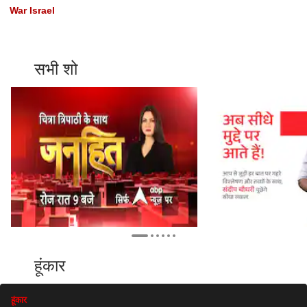
War Israel
सभी शो
हूंकार
हूंकार