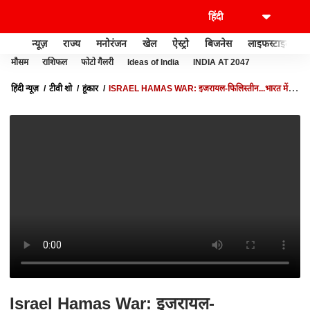
न्यूज़
राज्य
मनोरंजन
खेल
ऐस्ट्रो
बिजनेस
लाइफस्टाइल
मौसम
राशिफल
फोटो गैलरी
Ideas of India
INDIA AT 2047
हिंदी न्यूज़
टीवी शो
हूंकार
ISRAEL HAMAS WAR: इजरायल-फिलिस्तीन...भारत में
क्या सीन? | ISRAEL PALESTINE CONFLICT | ABP NEWS
Israel Hamas War: इजरायल-