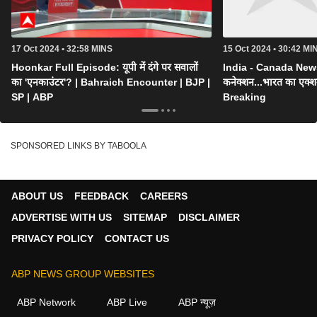
17 Oct 2024 • 32:58 MINS
15 Oct 2024 • 30:42 MI
Hoonkar Full Episode: यूपी में दंगे पर सवालों
India - Canada News : 
का 'एनकाउंटर'? | Bahraich Encounter | BJP |
कनेक्शन...भारत का एक्
SP | ABP
Breaking
SPONSORED LINKS BY TABOOLA
ABOUT US
FEEDBACK
CAREERS
ADVERTISE WITH US
SITEMAP
DISCLAIMER
PRIVACY POLICY
CONTACT US
ABP NEWS GROUP WEBSITES
ABP Network
ABP Live
ABP न्यूज़