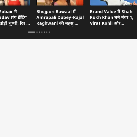
ubair ने
Bhojpuri Bawaal में
Brand Value में Shah
dav संग डेटिंग
Amrapali Dubey-Kajal
Rukh Khan बने नंबर 1,
ोड़ी चुप्पी, रिश्ते
Raghwani की बहस,
Virat Kohli और
ताया
Pawan Singh गुस्से में
Ranveer Singh को छोड़ा
छोड़ गए शो
पीछे