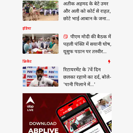
अतीक अहमद के बेटे उमर
यरमेंट के 7वें दिन छलका
े का दर्द, बोले- 'पानी
और अली को कोर्ट से राहत,
े में...'
 प्रदेश और उत्तराखंड
छोटे भाई आबान के जनाजे
में हो सकेंगे शामिल
इंडिया
पीएम मोदी की बैठक में
पहली पंक्ति में सयानी घोष,
 की कार से मिलीं
यूसुफ पठान पर तस्वीर
ेचर की ये किताबें! भाई
साफ
क्रिकेट
िए ले जा रहा था जेल
रिटायरमेंट के 7वें दिन
छलका रहाणे का दर्द, बोले-
'पानी पिलाने में...'