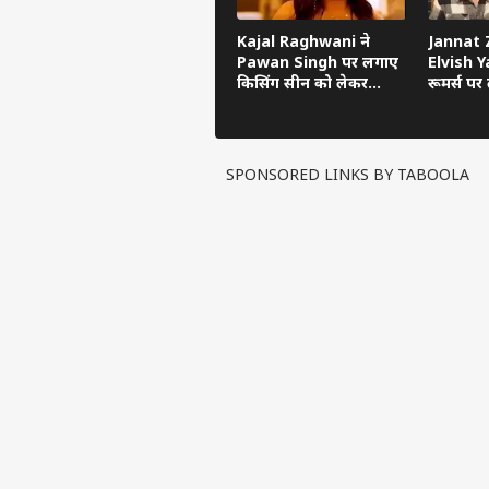
Kajal Raghwani ने
Jannat Z
Pawan Singh पर लगाए
Elvish Ya
किसिंग सीन को लेकर
रूमर्स पर त
गंभीर आरोप, Bhojpuri
का सच ब
Bawaal में खुलासा
SPONSORED LINKS BY TABOOLA