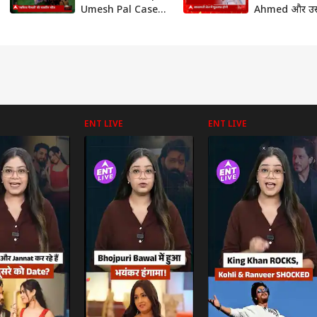
Umesh Pal Case
Ahmed और उ
Update |
परिवार पर शिकं
Prayagraj UP
कसना कर दिया श
News | Abp
| UP News
Ganga Akshamya
ENT LIVE
ENT LIVE