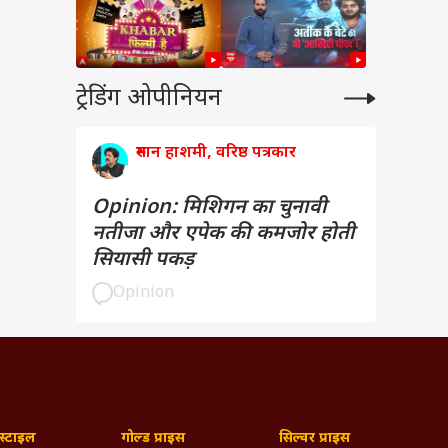
ट्रेडिंग ओपीनियन
रुमान हाशमी, वरिष्ठ पत्रकार
Opinion: मिशिगन का चुनावी
नतीजा और एपेक की कमजोर होती
सियासी पकड़
Opinion
्टाइल
गोल्ड प्राइस
सिल्वर प्राइस