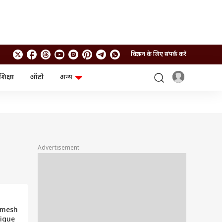
विज्ञापन के लिए संपर्क करें
शिक्षा
ऑटो
अन्य
बिजनेस
लाइफस्टाइल
पर्सनल फाइनेंस
स्वास्थ्य
स्टॉक मार्केट
ट्रैवल
म्यूचुअल फंड्स
फूड
क्रिप्टो
फैशन
आईपीओ
Health and Fitness
Advertisement
फोटो गैलरी
जनरल नॉलेज
वीडियो
 Umesh
tique