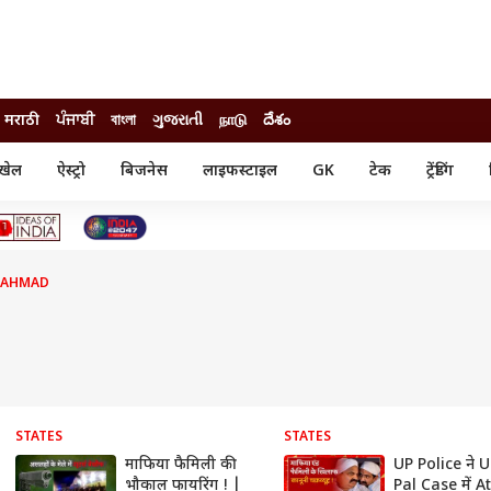
मराठी
ਪੰਜਾਬੀ
বাংলা
ગુજરાતી
நாடு
దేశం
खेल
ऐस्ट्रो
बिजनेस
लाइफस्टाइल
GK
टेक
ट्रेंडिंग
ंजन
ऑटो
खेल
ुड
कार
क्रिकेट
री सिनेमा
टेक्नोलॉजी
शिक्षा
ल सिनेमा
F AHMAD
मोबाइल
रिजल्ट
्रिटीज
चैटजीपीटी
नौकरी
ी
गैजेट
वेब स्टोरीज
यूटिलिटी न्यूज़
कल्चर
फैक्ट चेक
STATES
STATES
माफिया फैमिली की
UP Police ने
भौकाल फायरिंग ! |
Pal Case में A