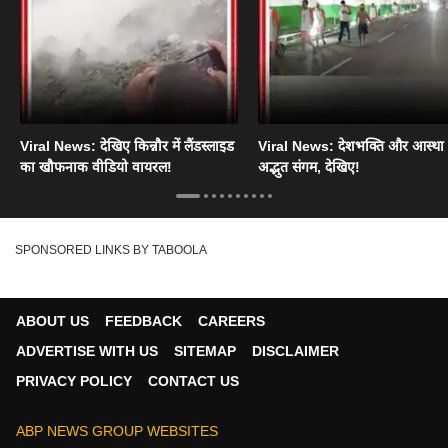
Viral News: देखिए किन्नौर में लैंडस्लाइड
Viral News: देशभक्ति और आस्था
का खौफनाक वीडियो वायरल!
अद्भुत संगम, देखिए!
SPONSORED LINKS BY TABOOLA
ABOUT US
FEEDBACK
CAREERS
ADVERTISE WITH US
SITEMAP
DISCLAIMER
PRIVACY POLICY
CONTACT US
ABP NEWS GROUP WEBSITES