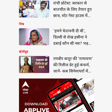
ीर कपूर की 'रामायण'
रांची प्रोटेस्ट: सरकार से
िलीज डेट हुई कंफर्म,
बातचीत के लिए तैयार हुए
ं- कब सिनेमाघरों में देगी
तक
छात्र, स्टेट गेस्ट हाउस में
होगी बात
विश्व
'हमने चेतावनी दी थी',
दिल्ली से शेख हसीना ने
ा ने बाइक पर ही दे
दबाई कौन सी नस? भड़क
 बच्चे को जन्म, सामने
 भावुक वीडियो
गया बांग्लादेश
बॉलीवुड
रणबीर कपूर की 'रामायण'
की रिलीज डेट हुई कंफर्म,
जानें- कब सिनेमाघरों में
देगी दस्तक