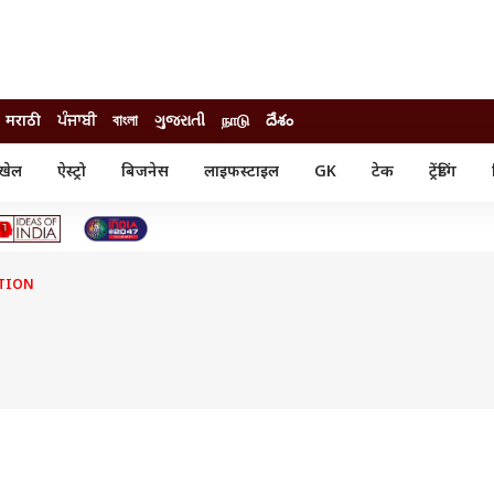
मराठी
ਪੰਜਾਬੀ
বাংলা
ગુજરાતી
நாடு
దేశం
खेल
ऐस्ट्रो
बिजनेस
लाइफस्टाइल
GK
टेक
ट्रेंडिंग
ंजन
ऑटो
खेल
ुड
कार
क्रिकेट
री सिनेमा
टेक्नोलॉजी
शिक्षा
ल सिनेमा
ATION
मोबाइल
रिजल्ट
्रिटीज
चैटजीपीटी
नौकरी
ी
गैजेट
वेब स्टोरीज
यूटिलिटी न्यूज़
कल्चर
फैक्ट चेक