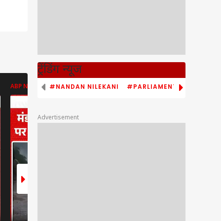
ट्रेंडिंग न्यूज
#NANDAN NILEKANI
#PARLIAMENT MONSOON S
ABP NEWS
ENT LIVE
ENT LIVE
Advertisement