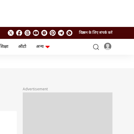
विज्ञापन के लिए संपर्क करें
शिक्षा
ऑटो
अन्य
बिजनेस
लाइफस्टाइल
पर्सनल फाइनेंस
स्वास्थ्य
स्टॉक मार्केट
ट्रैवल
म्यूचुअल फंड्स
फूड
क्रिप्टो
फैशन
आईपीओ
Health and Fitness
Advertisement
फोटो गैलरी
जनरल नॉलेज
वीडियो