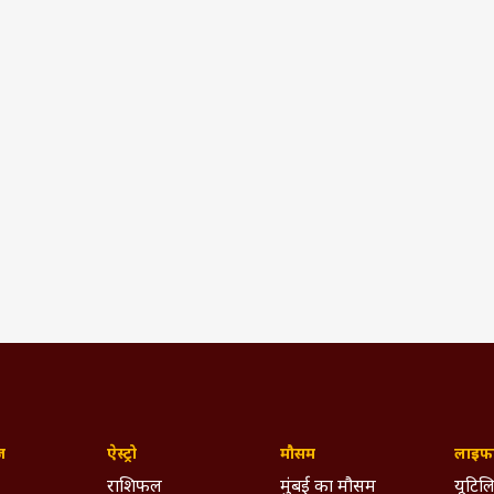
ज़
ऐस्ट्रो
मौसम
लाइफस
राशिफल
मुंबई का मौसम
यूटिलि