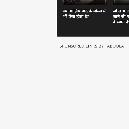
क्या गाज़ियाबाद के मॉल्स में
जो लोग ज्
भी ऐसा होता है?
जाने की यो
वे ध्यान 
चलना होग
SPONSORED LINKS BY TABOOLA