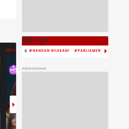
ट्रेंडिंग न्यूज
#NANDAN NILEKANI
#PARLIAMENT MONSOON S
ENT LIVE
ENT LIVE
ABP NEWS
Advertisement