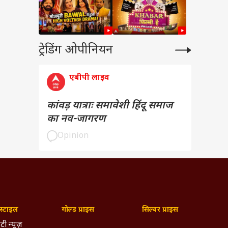
ट्रेडिंग ओपीनियन
एबीपी लाइव
कांवड़ यात्राः समावेशी हिंदू समाज
का नव-जागरण
Opinion
्टाइल
गोल्ड प्राइस
सिल्वर प्राइस
टी न्यूज़