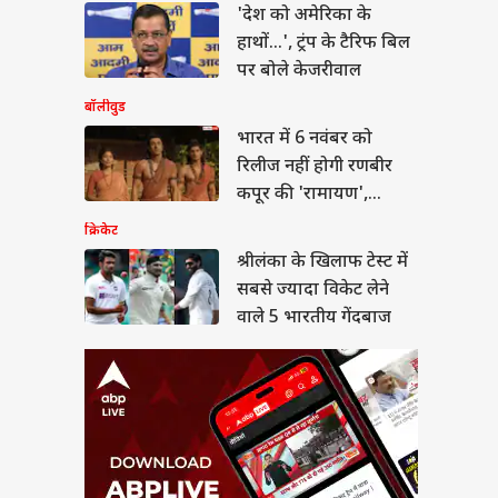
लंका के खिलाफ टेस्ट में
'देश को अमेरिका के
 ज्यादा विकेट लेने वाले
हाथों...', ट्रंप के टैरिफ बिल
रतीय गेंदबाज
पर बोले केजरीवाल
बॉलीवुड
भारत में 6 नवंबर को
रिलीज नहीं होगी रणबीर
 बीपी कंट्रोल करेंगी ये
कपूर की 'रामायण',
ियां, देख लें लिस्ट
प्रोड्यूसर ने बताई चौंकाने
क्रिकेट
वाली वजह
श्रीलंका के खिलाफ टेस्ट में
सबसे ज्यादा विकेट लेने
वाले 5 भारतीय गेंदबाज