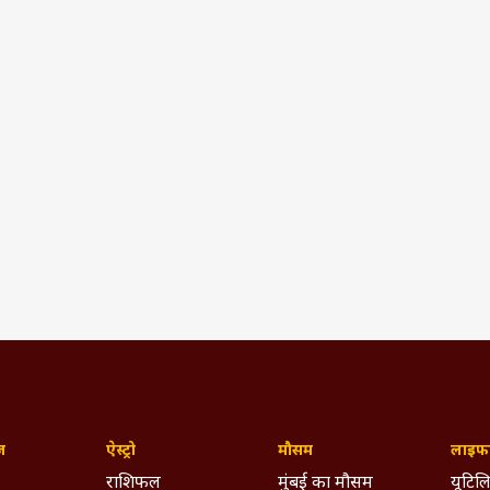
ज़
ऐस्ट्रो
मौसम
लाइफस
राशिफल
मुंबई का मौसम
यूटिलि