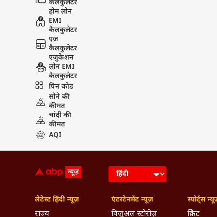
कैलकुलेटर
होम लोन
EMI
कैलकुलेटर
एज
कैलकुलेटर
एजुकेशन
लोन EMI
कैलकुलेटर
पिन कोड
सोने की
कीमत
चांदी की
कीमत
AQI
लेटेस्ट हिंदी न्यूज़
एंटरटेनमेंट न्यूज़
स्पोर्ट्स न्यू
राज्य
विजुअल स्टोरीज़
क्रिकेट