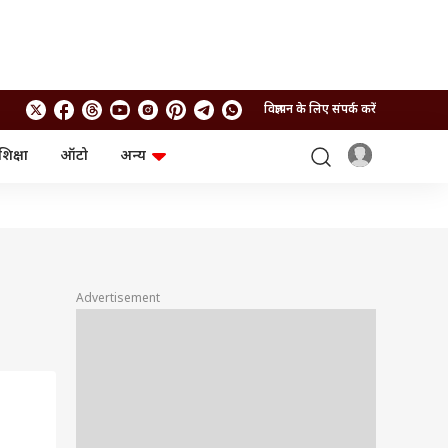
विज्ञापन के लिए संपर्क करें
शिक्षा
ऑटो
अन्य
बिजनेस
लाइफस्टाइल
पर्सनल फाइनेंस
स्वास्थ्य
स्टॉक मार्केट
ट्रैवल
म्यूचुअल फंड्स
फूड
क्रिप्टो
फैशन
आईपीओ
Health and Fitness
Advertisement
फोटो गैलरी
जनरल नॉलेज
वीडियो