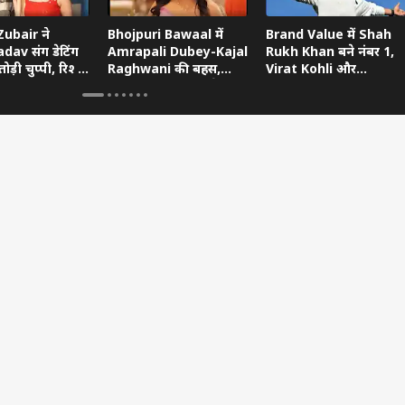
ubair ने
Bhojpuri Bawaal में
Brand Value में Shah
dav संग डेटिंग
Amrapali Dubey-Kajal
Rukh Khan बने नंबर 1,
ोड़ी चुप्पी, रिश्ते
Raghwani की बहस,
Virat Kohli और
ताया
Pawan Singh गुस्से में
Ranveer Singh को छोड़ा
छोड़ गए शो
पीछे