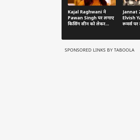
Kajal Raghwani ने
Jannat Z
Pawan Singh पर लगाए
Elvish Ya
किसिंग सीन को लेकर
रूमर्स पर त
गंभीर आरोप, Bhojpuri
का सच ब
Bawaal में खुलासा
SPONSORED LINKS BY TABOOLA