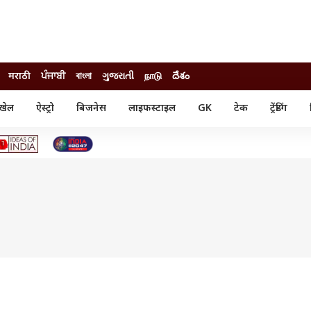
मराठी
ਪੰਜਾਬੀ
বাংলা
ગુજરાતી
நாடு
దేశం
खेल
ऐस्ट्रो
बिजनेस
लाइफस्टाइल
GK
टेक
ट्रेंडिंग
ंजन
ऑटो
खेल
ुड
कार
क्रिकेट
री सिनेमा
टेक्नोलॉजी
शिक्षा
ल सिनेमा
मोबाइल
रिजल्ट
्रिटीज
चैटजीपीटी
नौकरी
ी
गैजेट
वेब स्टोरीज
यूटिलिटी न्यूज़
कल्चर
फैक्ट चेक