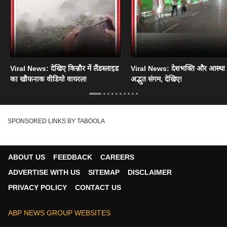
Viral News: देखिए किन्नौर में लैंडस्लाइड
Viral News: देशभक्ति और आस्था
का खौफनाक वीडियो वायरल!
अद्भुत संगम, देखिए!
SPONSORED LINKS BY TABOOLA
ABOUT US
FEEDBACK
CAREERS
ADVERTISE WITH US
SITEMAP
DISCLAIMER
PRIVACY POLICY
CONTACT US
ABP NEWS GROUP WEBSITES