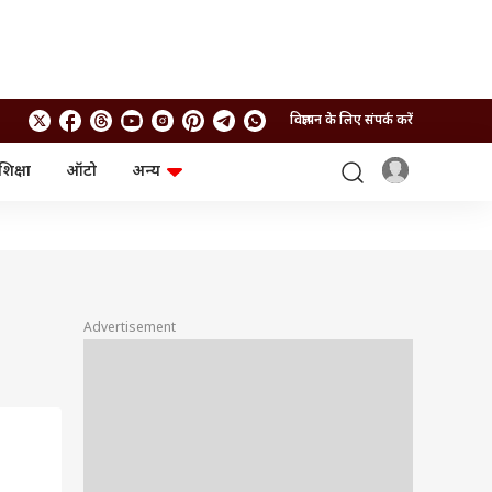
विज्ञापन के लिए संपर्क करें
शिक्षा
ऑटो
अन्य
बिजनेस
लाइफस्टाइल
पर्सनल फाइनेंस
स्वास्थ्य
स्टॉक मार्केट
ट्रैवल
म्यूचुअल फंड्स
फूड
क्रिप्टो
फैशन
आईपीओ
Health and Fitness
Advertisement
फोटो गैलरी
जनरल नॉलेज
वीडियो