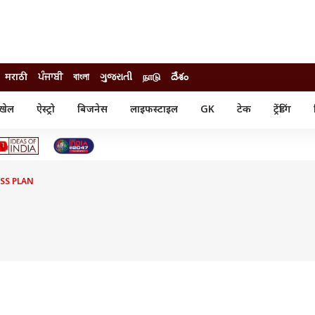
मराठी
ਪੰਜਾਬੀ
বাংলা
ગુજરાતી
நாடு
దేశం
खेल
ऐस्ट्रो
बिजनेस
लाइफस्टाइल
GK
टेक
ट्रेंडिंग
ंजन
ऑटो
खेल
ुड
कार
क्रिकेट
री सिनेमा
टेक्नोलॉजी
शिक्षा
ल सिनेमा
SS PLAN
मोबाइल
रिजल्ट
्रिटीज
चैटजीपीटी
नौकरी
ी
गैजेट
वेब स्टोरीज
यूटिलिटी न्यूज़
कल्चर
फैक्ट चेक