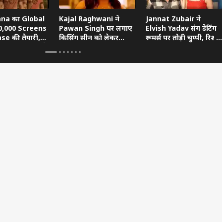
na का Global
Kajal Raghwani ने
Jannat Zubair ने
0,000 Screens
Pawan Singh पर लगाए
Elvish Yadav संग डेटिंग
se की तैयारी,
किसिंग सीन को लेकर
रूमर्स पर तोड़ी चुप्पी, रिश्ते
a Fadnavis ने
गंभीर आरोप, Bhojpuri
का सच बताया
ar का सपोर्ट
Bawaal में खुलासा