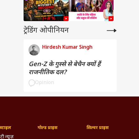
ट्रेडिंग ओपीनियन
Hirdesh Kumar Singh
Gen-Z के गुस्से से बेचैन क्यों हैं
राजनीतिक दल?
Opinion
्टाइल
गोल्ड प्राइस
सिल्वर प्राइस
टी न्यूज़