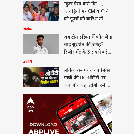
ेश कनगराज- वामिका
'कुछ ऐसा करो कि...',
बी की DC ओटीटी पर कब
कांवड़ियों पर CM योगी ने
कहां होगी रिलीज,
ा
ं-डिटेल्स
की फूलों की बारिश तो
बोली सपा
क्रिकेट
अब टीम इंडिया में कौन लेगा
साई सुदर्शन की जगह?
 जारी हो सकता है
रिप्लेसमेंट के 3 सबसे बड़े
ET रिजल्ट, लाखों
ीदवार कर रहे इंतजार
दावेदार
ओटीटी
लोकेश कनगराज- वामिका
गब्बी की DC ओटीटी पर
कब और कहां होगी रिलीज,
जानें-डिटेल्स