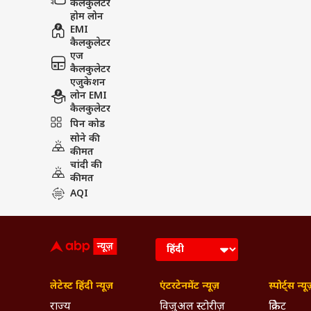
कैलकुलेटर
होम लोन
EMI
कैलकुलेटर
एज
कैलकुलेटर
एजुकेशन
लोन EMI
कैलकुलेटर
पिन कोड
सोने की
कीमत
चांदी की
कीमत
AQI
लेटेस्ट हिंदी न्यूज़
एंटरटेनमेंट न्यूज़
स्पोर्ट्स न्यू
राज्य
विजुअल स्टोरीज़
क्रिकेट