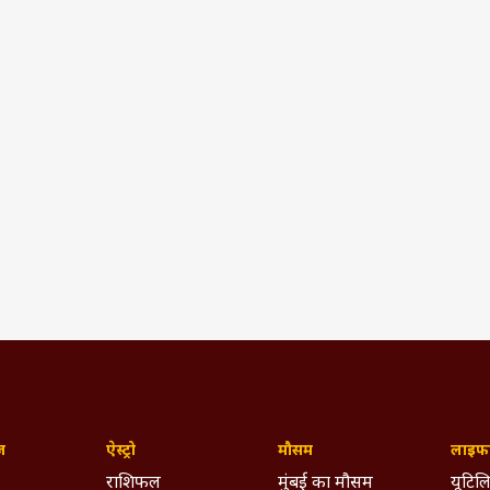
ज़
ऐस्ट्रो
मौसम
लाइफस
राशिफल
मुंबई का मौसम
यूटिलि