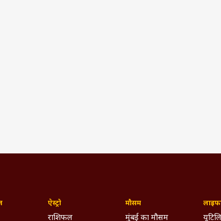
ज़
ऐस्ट्रो
मौसम
लाइफस
राशिफल
मुंबई का मौसम
यूटिलि