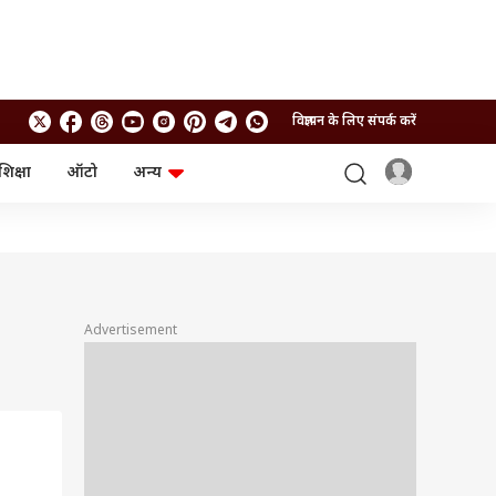
विज्ञापन के लिए संपर्क करें
शिक्षा
ऑटो
अन्य
बिजनेस
लाइफस्टाइल
पर्सनल फाइनेंस
स्वास्थ्य
स्टॉक मार्केट
ट्रैवल
म्यूचुअल फंड्स
फूड
क्रिप्टो
फैशन
आईपीओ
Health and Fitness
Advertisement
फोटो गैलरी
जनरल नॉलेज
वीडियो