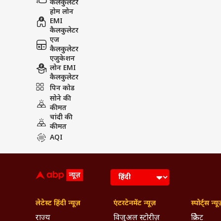
कैलकुलेटर
होम लोन
EMI
कैलकुलेटर
एज
कैलकुलेटर
एजुकेशन
लोन EMI
कैलकुलेटर
पिन कोड
सोने की
कीमत
चांदी की
कीमत
AQI
लेटेस्ट हिंदी न्यूज़
एंटरटेनमेंट न्यूज़
स्पोर्ट्स न्यू
राज्य
विजुअल स्टोरीज़
क्रिकेट