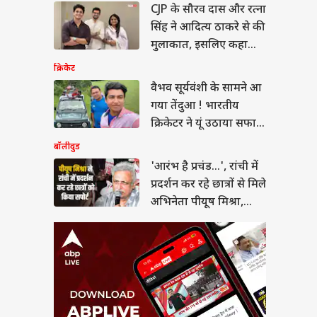
 है प्रचंड...', रांची में
CJP के सौरव दास और रत्ना
्शन कर रहे छात्रों से मिले
सिंह ने आदित्य ठाकरे से की
ेता पीयूष मिश्रा, गाया
ा
मुलाकात, इसलिए कहा
Thank You!
क्रिकेट
वैभव सूर्यवंशी के सामने आ
गया तेंदुआ ! भारतीय
र में बढ़ेंगी 5000 नई
क्रिकेटर ने यूं उठाया सफारी
 मेडिकल सीटें, केंद्र ने
ंजूरी
का मजा
बॉलीवुड
'आरंभ है प्रचंड...', रांची में
प्रदर्शन कर रहे छात्रों से मिले
अभिनेता पीयूष मिश्रा,
गाया गाना