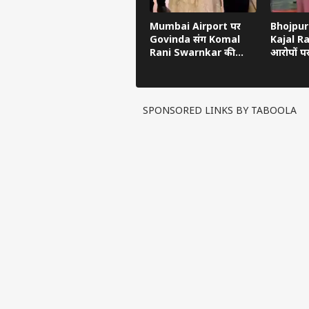
Mumbai Airport पर
Bhojpuri
Govinda संग Komal
Kajal R
Rani Swarnkar की
आरोपों प
तस्वीरें वायरल, Dating
Nirahua
Rumours फिर तेज
उसी के ल
SPONSORED LINKS BY TABOOLA