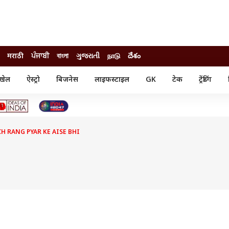
मराठी
ਪੰਜਾਬੀ
বাংলা
ગુજરાતી
நாடு
దేశం
खेल
ऐस्ट्रो
बिजनेस
लाइफस्टाइल
GK
टेक
ट्रेंडिंग
ंजन
ऑटो
खेल
ुड
कार
क्रिकेट
री सिनेमा
टेक्नोलॉजी
शिक्षा
ल सिनेमा
H RANG PYAR KE AISE BHI
मोबाइल
रिजल्ट
्रिटीज
चैटजीपीटी
नौकरी
ी
गैजेट
वेब स्टोरीज
यूटिलिटी न्यूज़
कल्चर
फैक्ट चेक