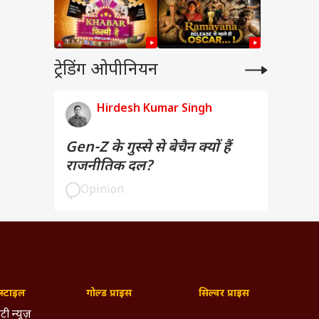
ट्रेडिंग ओपीनियन
Hirdesh Kumar Singh
Gen-Z के गुस्से से बेचैन क्यों हैं
राजनीतिक दल?
Opinion
्टाइल
गोल्ड प्राइस
सिल्वर प्राइस
टी न्यूज़