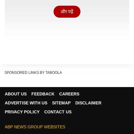
और पढ़ें
SPONSORED LINKS BY TABOOLA
ABOUT US
FEEDBACK
CAREERS
उन्होंने एक एक्स पोस्ट में लिखा, 'जुल्म की इंतिहा हो गई. लाख
ADVERTISE WITH US
SITEMAP
DISCLAIMER
कोशिशों, गुज़ारिशों और कानूनी प्रयासों के बावजूद सम्भल प्रशासन
PRIVACY POLICY
CONTACT US
द्वारा कसेरवा गांव में मस्जिद को शहीद कर दिया गया. ऐसा महसूस
होता है अधिकारियों द्वारा आंखों पर पट्टी बांधकर एक तय निशाने के
ABP NEWS GROUP WEBSITES
साथ कार्रवाई की जा रही है.''