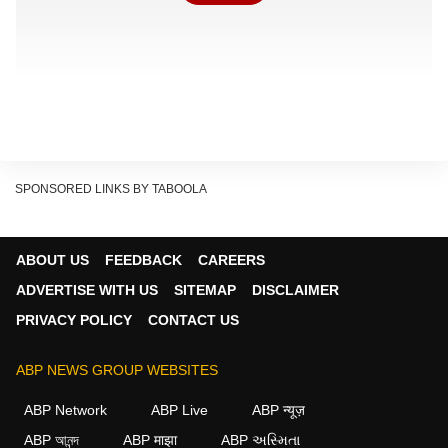
SPONSORED LINKS BY TABOOLA
ABOUT US
FEEDBACK
CAREERS
ADVERTISE WITH US
SITEMAP
DISCLAIMER
PRIVACY POLICY
CONTACT US
ABP NEWS GROUP WEBSITES
वहीं 11 से 18 वर्ष तक के बच्चों को कस्तूरबा गांधी बालिका विद्यालय
ABP Network
ABP Live
ABP न्यूज़
और अटल आवासीय विद्यालयों में कक्षा 12 तक निःशुल्क प्रदान कर
ABP আনন্দ
ABP माझा
ABP અસ્મિતા
रही हैं. योजना के अंतर्गत प्रत्येक बच्चे को प्रतिमाह उसकी शिक्षा