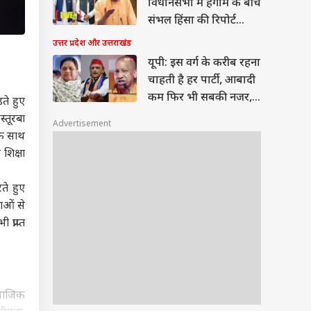
विधानसभा में हंगामे के बीच
संभल हिंसा की रिपोर्ट
विधानसभा में पेश, सपा
उत्तर प्रदेश और उत्तराखंड
विधायक वेल में मौजूद
यूपी: इस वर्ग के करीब रहना
चाहती है हर पार्टी, आबादी
कम फिर भी सबकी नजर,
ते हुए
ये हैं सियासी समीकरण?
्तूरबा
Advertisement
के साथ
शिक्षा
ते हुए
ाओं से
्राप्त
माजिक