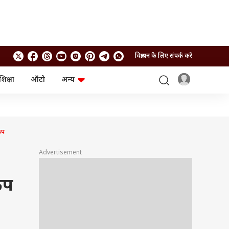
विज्ञापन के लिए संपर्क करें
शिक्षा
ऑटो
अन्य
बिजनेस
लाइफस्टाइल
पर्सनल फाइनेंस
स्वास्थ्य
स्टॉक मार्केट
ट्रैवल
म्यूचुअल फंड्स
फूड
ंप
क्रिप्टो
फैशन
आईपीओ
Health and Fitness
Advertisement
फोटो गैलरी
जनरल नॉलेज
ंप
वीडियो