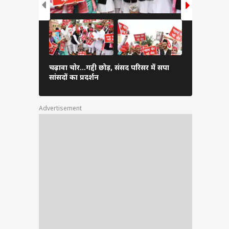
गाजियाबाद म
चढ़ावा चोर...गद्दी छोड़, संसद परिसर में सपा
पहुंचे CM यो
सांसदों का प्रदर्शन
तस्वीर
Advertisement