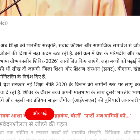
ोटो)
र अब शिक्षा को भारतीय संस्कृति, संवाद कौशल और सामाजिक समावेश से जोड़
ड़ने की दिशा में बड़ा कदम उठा रही है. इसी क्रम में प्रदेश के परिषदीय और कस
य भाषा ग्रीष्मकालीन शिविर-2026' आयोजित किए जाएंगे, जहां बच्चों को पढ़ाई 
भी सीख दी जाएगी. जिला शिक्षा और प्रशिक्षण संस्थान (डायट), बीएसए, खंड 
टरिंग के निर्देश दिए हैं.
 में प्रदेश सरकार नई शिक्षा नीति-2020 के विजन को जमीनी स्तर पर लागू कर
वा दे रही है. शिविर के दौरान बच्चे अपनी मातृभाषा के साथ दूसरी भारतीय भाष
ंगे और पहली बार इंडियन साइन लैंग्वेज (आईएसएल) की बुनियादी जानकारी भी प
और पढ़ें
यक आशा मौर्य के पोस्ट से हड़कंप, बोलीं- 'पार्टी अब बागियों को...'
संवेदनशीलता से जोड़ने की पहल
क्रम तक सीमित न रखकर बच्चों को भारतीय संस्कृति, विविधता और सा