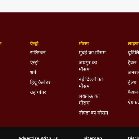
ज़
ऐस्ट्रो
मौसम
लाइफस
राशिफल
मुंबई का मौसम
यूटिलि
ऐस्ट्रो
जयपुर का
ट्रैवल
मौसम
धर्म
जनरल
नई दिल्ली का
हिंदू कैलेंडर
हेल्थ
मौसम
ग्रह गोचर
फैशन
लखनऊ का
ऐग्रक
मौसम
नोएडा का मौसम
Advertise With Us
Sitemap
Disc