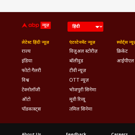
लेटेस्ट हिंदी न्यूज़
एंटरटेनमेंट न्यूज़
स्पोर्ट्स न्यू
राज्य
विजुअल स्टोरीज़
क्रिकेट
इंडिया
बॉलीवुड
आईपीएल
फोटो गैलरी
टीवी न्यूज़
विश्व
OTT न्यूज़
टेक्नोलॉजी
भोजपुरी सिनेमा
ऑटो
मूवी रिव्यू
पॉडकास्ट्स
तमिल सिनेमा
About Us
Feedback
Careers