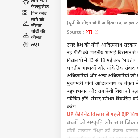
लोन EMI
कैलकुलेटर
पिन कोड
सोने की
(यूपी के सीएम योगी आदित्यनाथ, फाइल फ
कीमत
चांदी की
Source :
PTI
कीमत
AQI
उत्तर प्रदेश की योगी आदित्यनाथ सरका
नई पीढ़ी को भारतीय भाषाई विरासत से जो
विद्यालयों में 13 से 19 मई तक 'भारती
भारतीय भाषाओं और सांकेतिक संवाद की 
अधिकारियों और अन्य अधिकारियों को मॉनि
मुख्यमंत्री
योगी आदित्यनाथ
के नेतृत्व
बहुभाषावाद और समावेशी शिक्षा को बढ़ा
परिचित होंगे. संवाद कौशल विकसित करे
करेंगे.
UP कैबिनेट विस्तार से पहले BJP विधा
बच्चों को संस्कृति और सामाजिक 
योगी सरकार शिक्षा को केवल पाठ्य