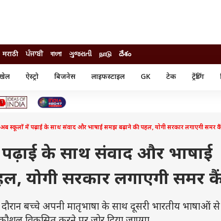
मराठी
ਪੰਜਾਬੀ
বাংলা
ગુજરાતી
நாடு
దేశం
खेल
ऐस्ट्रो
बिजनेस
लाइफस्टाइल
GK
टेक
ट्रेंडिंग
ंजन
ऑटो
खेल
ुड
कार
क्रिकेट
री सिनेमा
टेक्नोलॉजी
शिक्षा
ल सिनेमा
: अब स्कूलों में पढ़ाई के साथ संवाद और भाषाई समझ बढ़ाने की पहल, योगी सरकार लगाएगी समर कै
मोबाइल
रिजल्ट
्रिटीज
चैटजीपीटी
नौकरी
ी
में पढ़ाई के साथ संवाद और भाषाई
गैजेट
वेब स्टोरीज
हल, योगी सरकार लगाएगी समर कै
यूटिलिटी न्यूज़
कल्चर
फैक्ट चेक
े दौरान बच्चे अपनी मातृभाषा के साथ दूसरी भारतीय भाषाओं से