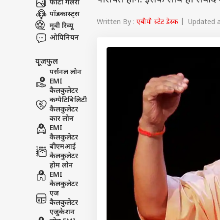
परिचित होंगे. इसके साथ ही संवा
फोटो गैलरी
पॉडकास्ट्स
Written By :
एबीपी स्टेट डेस्क
| Updated at
मूवी रिव्यू
ओपिनियन
यूजफुल
पर्सनल लोन
EMI
कैलकुलेटर
कम्पैटिबिलिटी
कैलकुलेटर
कार लोन
EMI
कैलकुलेटर
बीएमआई
कैलकुलेटर
होम लोन
EMI
कैलकुलेटर
एज
कैलकुलेटर
एजुकेशन