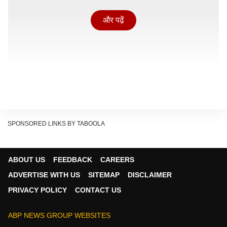
और पढ़ें
SPONSORED LINKS BY TABOOLA
ABOUT US
FEEDBACK
CAREERS
ADVERTISE WITH US
SITEMAP
DISCLAIMER
बच्चे को अपने पास रख पत्नी को घर से निकाला
PRIVACY POLICY
CONTACT US
दरअसल मुख्यमंत्री योगी आदित्यनाथ के नेतृत्व में संचालित महिला
कल्याण विभाग की मिशन वात्सल्य योजना के अंतर्गत चल रही चाइल्ड
ABP NEWS GROUP WEBSITES