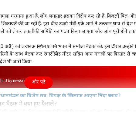
बिहार
बिहार
टेली
टर का मामला गरमाया हुआ है. लोग लगातार इसका विरोध कर रहे हैं. बिजली बिल औ
यतें की जा रही हैं. इस बीच ऊर्जा मंत्री एके शर्मा ने तत्काल प्रभाव से प्रदेश में 
ामले को लेकर तकनीकी समिति का गठन किया जाएगा और जांच पूरी होने तक 
न बातचीत के लिए
बांकीपुर रिजल्ट: रवि शंकर
बांकीपुर के बाद सम्राट-
'कुछ
(20 अप्रैल) को
लखनऊ
स्थित शक्ति भवन में समीक्षा बैठक की. इस दौरान उन्होंने
ता है भीख, लेकिन...',
प्रसाद बोले, 'BJP और NDA
तेजस्वी की जगह के लिए
बाढ़
 के साथ बैठक कर स्मार्ट प्रीपेड मीटर सहित अन्य मसलों पर विस्तार से चर्
न पर भड़के ट्रंप
ट
ने काफी...'
विश्व
जंग लड़ेंगे प्रशांत किशोर?
भोजपुरी सिनेमा
छलका
इंडि
र्देश भी जारी किया.
आंस
rified by newsroom
और पढ़ें
में किस टीम से खेल रहे
PoJK के दिखावटी चुनाव में
'मैं अकेले कैसे फीलिंग दूं?'
RSS 
विधानमंडल का विशेष सत्र, विपक्ष के खिलाफ आएगा निंदा प्रस्ताव?
ांसद पप्पू यादव के बेटे
PML-N को बहुमत, PAK के
काजल राघवानी ने आम्रपाली
ज्या
साथ बैठक में क्या हुए फैसले?
थक रंजन?
आतंक के नेक्सस की खुली
पर लगाया आरोप, खेसारी
संवा
पोल
पर भी साधा निशाना
की मुद्दों की समीक्षा के लिए एक तकनीकी समिति बनाकर परीक्षण किया जाय और
बदला जाय.
 बैलेंस शून्य होने पर भी अगले 3 दिन अथवा दो किलोवाट तक के कनेक्शन पर रुप
 काटी जाय.