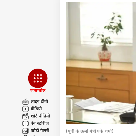
एक्सप्लोरर
लाइव टीवी
वीडियो
पर्सनल
शॉर्ट वीडियो
वेब स्टोरीज
टॉप
फोटो गैलरी
(यूपी के ऊर्जा मंत्री एके शर्मा)
हॅलो गेस्ट