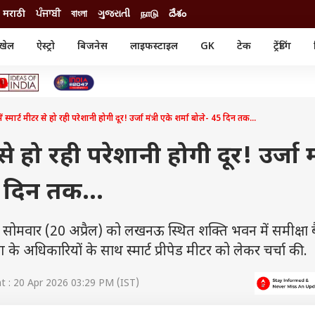
मराठी
ਪੰਜਾਬੀ
বাংলা
ગુજરાતી
நாடு
దేశం
खेल
ऐस्ट्रो
बिजनेस
लाइफस्टाइल
GK
टेक
ट्रेंडिंग
ंजन
ऑटो
खेल
ुड
कार
क्रिकेट
री सिनेमा
टेक्नोलॉजी
शिक्षा
ल सिनेमा
में स्मार्ट मीटर से हो रही परेशानी होगी दूर! उर्जा मंत्री एके शर्मा बोले- 45 दिन तक...
मोबाइल
रिजल्ट
्रिटीज
चैटजीपीटी
नौकरी
ी
 से हो रही परेशानी होगी दूर! उर्जा मं
गैजेट
वेब स्टोरीज
5 दिन तक...
यूटिलिटी न्यूज़
कल्चर
फैक्ट चेक
ने सोमवार (20 अप्रैल) को लखनऊ स्थित शक्ति भवन में समीक्षा
 के अधिकारियों के साथ स्मार्ट प्रीपेड मीटर को लेकर चर्चा की.
 : 20 Apr 2026 03:29 PM (IST)