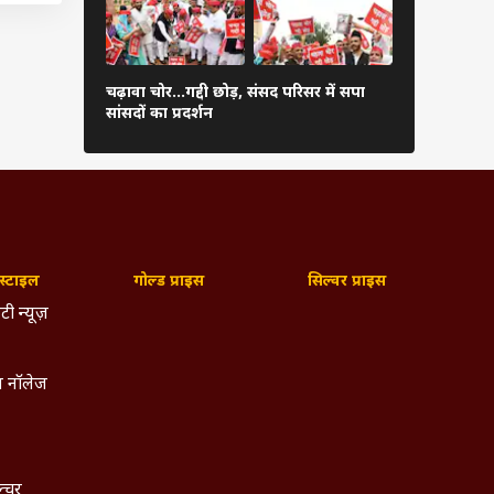
गाजियाबाद म
ीकी और
चढ़ावा चोर...गद्दी छोड़, संसद परिसर में सपा
पहुंचे CM यो
सांसदों का प्रदर्शन
तस्वीर
गतान के
 बिजली
बवाल
्टाइल
गोल्ड प्राइस
सिल्वर प्राइस
टी न्यूज़
 नॉलेज
ल्चर