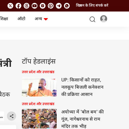
विज्ञापन के लिए संपर्क करें
शिक्षा
ऑटो
अन्य
बिजनेस
लाइफस्टाइल
पर्सनल फाइनेंस
स्वास्थ्य
स्टॉक मार्केट
ट्रैवल
म्यूचुअल फंड्स
फूड
क्रिप्टो
फैशन
आईपीओ
Health and Fitness
टॉप हेडलाइंस
त्री
फोटो गैलरी
जनरल नॉलेज
उत्तर प्रदेश और उत्तराखंड
UP: किसानों को राहत,
वीडियो
नलकूप बिजली कनेक्शन
 बैठक
की प्रक्रिया आसान
उत्तर प्रदेश और उत्तराखंड
अयोध्या में 'बोल बम' की
गूंज, नागेश्वरनाथ से राम
मंदिर तक भीड़