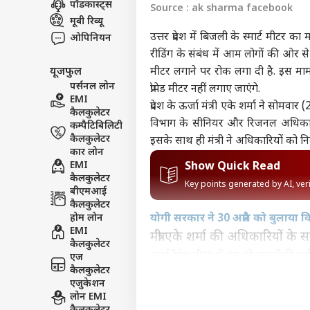
पॉडकास्ट्स
Source : ak sharma facebook
विश्व
मूवी रिव्यू
एडवर्टाइज विथ अस
उत्तर प्रदेश में बिजली के स्मार्ट मी
ओपिनियन
प्राइवेसी पॉलिसी
रीडिंग के संबंध में आम लोगों की ओर से शिका
यूजफुल
मीटर लगाने पर रोक लगा दी है. इस म
कॉन्टैक्ट अस
पर्सनल लोन
प्रीपेड मीटर नहीं लगाए जाएंगे.
सेंड फीडबैक
EMI
'ईरा
प्रदेश के ऊर्जा मंत्री एके शर्मा ने सोमवार 
कैलकुलेटर
अबाउट अस
मांग
विभाग के सीनियर और रिजनल अधिकारियों
कम्पैटिबिलिटी
तेहरा
क्रिके
करियर्स
कैलकुलेटर
इसके साथ ही मंत्री ने अधिकारियों को नि
कार लोन
EMI
Show Quick Read
कैलकुलेटर
Key points generated by AI, ve
बीएमआई
कैलकुलेटर
DPL 
होम लोन
योगी सरकार ने 30 अप्रैल को बुलाया 
हैं स
EMI
LOGIN
मंत्री एके शर्मा की अधिकारियों के 
सार्
कैलकुलेटर
स्मार्ट-प्रीपेड मीटर में उठ रहे तकनी
एज
कैलकुलेटर
पुराने मीटरों को स्मार्ट-प्रीपेड मीटर से न 
एजुकेशन
जहां प्री-पेड मीटर लग चुके हैं उनमें
लोन EMI
तक के नेगेटिव बैलेंस होने तक बिजली न