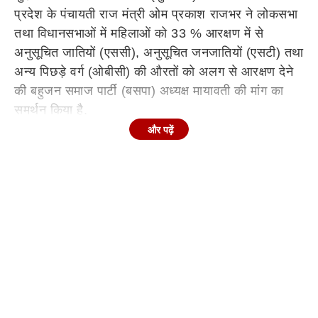
प्रदेश के पंचायती राज मंत्री ओम प्रकाश राजभर ने लोकसभा
तथा विधानसभाओं में महिलाओं को 33 % आरक्षण में से
अनुसूचित जातियों (एससी), अनुसूचित जनजातियों (एसटी) तथा
अन्य पिछड़े वर्ग (ओबीसी) की औरतों को अलग से आरक्षण देने
की बहुजन समाज पार्टी (बसपा) अध्यक्ष मायावती की मांग का
समर्थन किया है.
और पढ़ें
ओम प्रकाश राजभर ने संवाददाताओं से बातचीत में मायावती की
मांग का जिक्र होने पर कहा कि बसपा प्रमुख की मांग बिल्कुल
जायज है और सांसदों को संसद में यह बात उठानी चाहिये.
उन्होंने कहा कि त्रिस्तरीय पंचायत चुनावों की तर्ज पर लोकसभा
और विधानसभाओं में भी महिलाओं के लिये आरक्षण की व्यवस्था
होनी चाहिए.
मायावती ने क्या कहा था?
उत्तर प्रदेश की पूर्व मुख्यमंत्री मायावती ने लोकसभा तथा
विधानसभाओं में महिलाओं को 33 % आरक्षण में से अनुसूचित