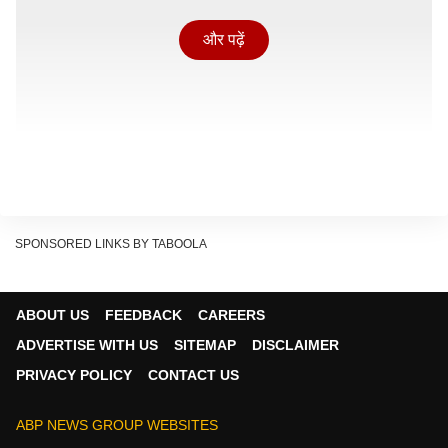
और पढ़ें
SPONSORED LINKS BY TABOOLA
ABOUT US
FEEDBACK
CAREERS
ओम प्रकाश राजभर ने सपा मुखिया पर निशाना साधते हुए कहा कि
ADVERTISE WITH US
SITEMAP
DISCLAIMER
आपके भाई का निधन हुआ है और आपको इस बात की ज्यादा चिंता है
PRIVACY POLICY
CONTACT US
कि दूसरों के घर में क्या चल रहा है. कैबिनेट मंत्री ने लिखा-
'अखिलेश जी अभी आपके भाई का देहांत हुआ है और पूरा परिवार
ABP NEWS GROUP WEBSITES
परेशानी में है. यही वजह है कि मैं भी अपके दु:ख में शामिल हूं और