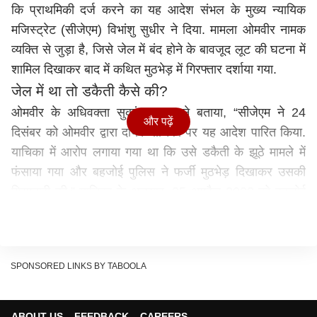
कि प्राथमिकी दर्ज करने का यह आदेश संभल के मुख्य न्यायिक
मजिस्ट्रेट (सीजेएम) विभांशु सुधीर ने दिया. मामला ओमवीर नामक
व्यक्ति से जुड़ा है, जिसे जेल में बंद होने के बावजूद लूट की घटना में
शामिल दिखाकर बाद में कथित मुठभेड़ में गिरफ्तार दर्शाया गया.
जेल में था तो डकैती कैसे की?
ओमवीर के अधिवक्ता सुकांत कुमार ने बताया, “सीजेएम ने 24
और पढ़ें
दिसंबर को ओमवीर द्वारा दायर याचिका पर यह आदेश पारित किया.
याचिका में आरोप लगाया गया था कि उसे डकैती के झूठे मामले में
फंसाया गया और बहजोई पुलिस ने फर्जी मुठभेड़ दिखाकर उसकी
गिरफ्तारी की.” याचिका के अनुसार, 25 अप्रैल 2022 को बहजोई
थाना क्षेत्र में एक लाख रुपये की लूट हुई थी और उसी दिन
प्राथमिकी दर्ज की गई. इसमें कहा गया कि जांच के दौरान पुलिस ने
सात जुलाई 2022 को कथित तौर पर फर्जी मुठभेड़ दिखाई जिसमें
SPONSORED LINKS BY TABOOLA
19 मोटरसाइकिलें और लूटी गई राशि की बरामदगी के अलावा
ओमवीर, धीरेंद्र और अवनीश की गिरफ्तारी दर्शाई गई.
हालांकि, याचिका में ओमवीर ने दावा किया कि वह 11 अप्रैल से 12
ABOUT US
FEEDBACK
CAREERS