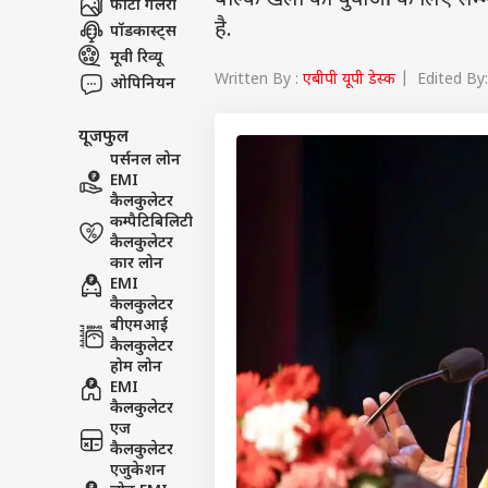
बल्कि खेलों को युवाओं के लिए सम्
फोटो गैलरी
है.
पॉडकास्ट्स
मूवी रिव्यू
Written By :
एबीपी यूपी डेस्क
| Edited By:
ओपिनियन
यूजफुल
पर्सनल लोन
EMI
कैलकुलेटर
कम्पैटिबिलिटी
कैलकुलेटर
कार लोन
EMI
कैलकुलेटर
बीएमआई
कैलकुलेटर
होम लोन
EMI
कैलकुलेटर
एज
कैलकुलेटर
एजुकेशन