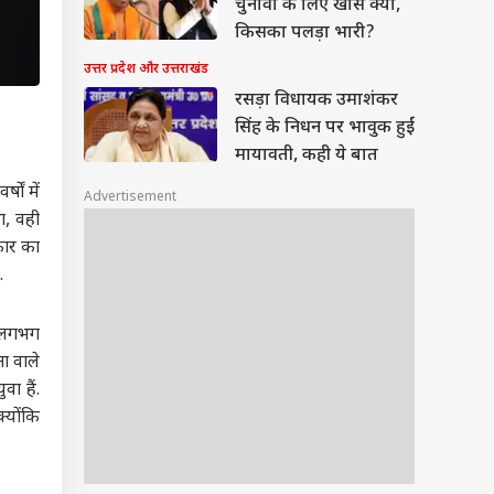
चुनावों के लिए खास क्यों,
किसका पलड़ा भारी?
उत्तर प्रदेश और उत्तराखंड
रसड़ा विधायक उमाशंकर
सिंह के निधन पर भावुक हुईं
मायावती, कही ये बात
षों में
Advertisement
था, वही
कार का
.
ै. लगभग
ा वाले
वा हैं.
्योंकि