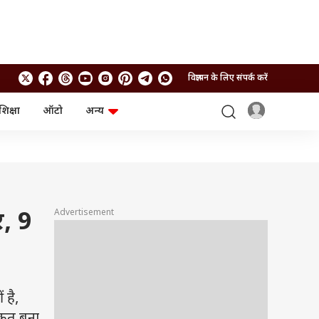
विज्ञापन के लिए संपर्क करें
शिक्षा
ऑटो
अन्य
बिजनेस
लाइफस्टाइल
पर्सनल फाइनेंस
स्वास्थ्य
स्टॉक मार्केट
ट्रैवल
म्यूचुअल फंड्स
फूड
क्रिप्टो
फैशन
आईपीओ
Health and Fitness
Advertisement
, 9
फोटो गैलरी
जनरल नॉलेज
वीडियो
है,