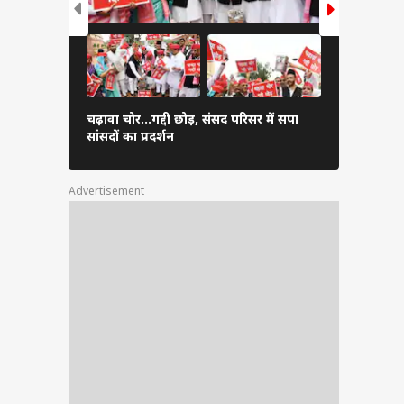
्रिकेट
िया गया
सके साथ
गाजियाबाद म
चढ़ावा चोर...गद्दी छोड़, संसद परिसर में सपा
ोर्ट्स
पहुंचे CM यो
सांसदों का प्रदर्शन
तस्वीर
यों को
सके.
Advertisement