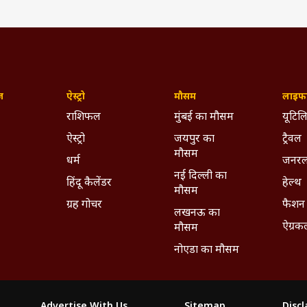
ज़
ऐस्ट्रो
मौसम
लाइफस
राशिफल
मुंबई का मौसम
यूटिलि
ऐस्ट्रो
जयपुर का
ट्रैवल
मौसम
धर्म
जनरल
नई दिल्ली का
हिंदू कैलेंडर
हेल्थ
मौसम
ग्रह गोचर
फैशन
लखनऊ का
ऐग्रक
मौसम
नोएडा का मौसम
Advertise With Us
Sitemap
Disc