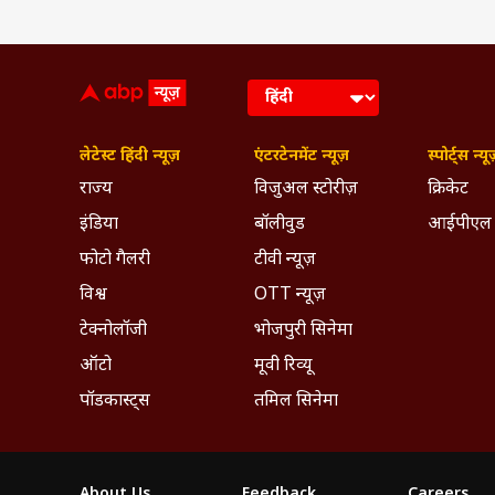
लेटेस्ट हिंदी न्यूज़
एंटरटेनमेंट न्यूज़
स्पोर्ट्स न्यू
राज्य
विजुअल स्टोरीज़
क्रिकेट
इंडिया
बॉलीवुड
आईपीएल
फोटो गैलरी
टीवी न्यूज़
विश्व
OTT न्यूज़
टेक्नोलॉजी
भोजपुरी सिनेमा
ऑटो
मूवी रिव्यू
पॉडकास्ट्स
तमिल सिनेमा
About Us
Feedback
Careers