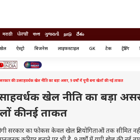
मराठी
ਪੰਜਾਬੀ
বাংলা
ગુજરાતી
நாடு
దేశం
खेल
ऐस्ट्रो
बिजनेस
लाइफस्टाइल
GK
टेक
ट्रेंडिंग
ंजन
ऑटो
खेल
ुड
कार
क्रिकेट
री सिनेमा
टेक्नोलॉजी
शिक्षा
ल सिनेमा
सरकार की उत्साहवर्धक खेल नीति का बड़ा असर, 9 वर्षों में यूपी बना खेलों की नई ताकत
मोबाइल
रिजल्ट
्रिटीज
चैटजीपीटी
नौकरी
ी
्साहवर्धक खेल नीति का बड़ा असर
गैजेट
वेब स्टोरीज
 खेलों की नई ताकत
यूटिलिटी न्यूज़
कल्चर
फैक्ट चेक
सरकार का फोकस केवल खेल प्रतियोगिताओं तक सीमित नहीं 