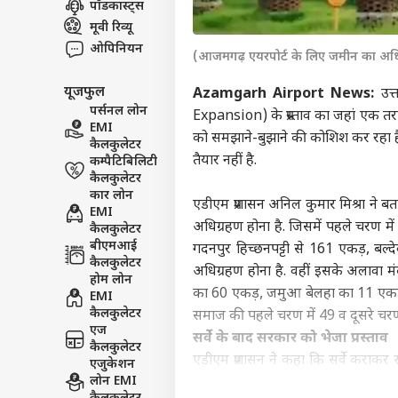
पॉडकास्ट्स
इंडिय
मूवी रिव्यू
एडवर्टाइज विथ अस
ओपिनियन
(आजमगढ़ एयरपोर्ट के लिए जमीन का अधिग्
प्राइवेसी पॉलिसी
यूजफुल
कॉन्टैक्ट अस
Azamgarh Airport News:
उत्
पर्सनल लोन
Expansion) के प्रस्ताव का जहां एक तरफ स
सेंड फीडबैक
EMI
PM म
को समझाने-बुझाने की कोशिश कर रहा है. ल
कैलकुलेटर
अबाउट अस
अभि
तैयार नहीं है.
कम्पैटिबिलिटी
के लो
इंडिय
करियर्स
कैलकुलेटर
चौंक
कार लोन
एडीएम प्रशासन अनिल कुमार मिश्रा ने बत
EMI
अधिग्रहण होना है. जिसमें पहले चरण मे
कैलकुलेटर
बीएमआई
गदनपुर हिच्छनपट्टी से 161 एकड़, बल
कैलकुलेटर
गृह 
अधिग्रहण होना है. वहीं इसके अलावा 
होम लोन
TMC 
का 60 एकड़, जमुआ बेलहा का 11 एकड़,
EMI
LOGIN
सांस
कैलकुलेटर
समाज की पहले चरण में 49 व दूसरे चरण
एज
सर्वे के बाद सरकार को भेजा प्रस्ताव
कैलकुलेटर
एडीएम प्रशासन ने कहा कि सर्वे कराकर 
एजुकेशन
लोन EMI
की सहमति पत्र के आधार पर ही उनकी भू