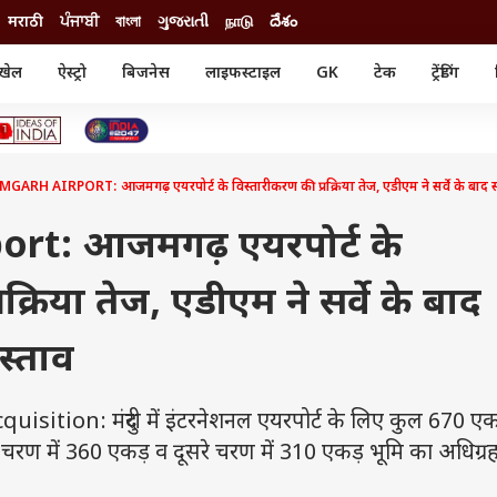
मराठी
ਪੰਜਾਬੀ
বাংলা
ગુજરાતી
நாடு
దేశం
खेल
ऐस्ट्रो
बिजनेस
लाइफस्टाइल
GK
टेक
ट्रेंडिंग
ंजन
ऑटो
खेल
ुड
कार
क्रिकेट
री सिनेमा
टेक्नोलॉजी
शिक्षा
ल सिनेमा
GARH AIRPORT: आजमगढ़ एयरपोर्ट के विस्तारीकरण की प्रक्रिया तेज, एडीएम ने सर्वे के बाद सर
मोबाइल
रिजल्ट
्रिटीज
चैटजीपीटी
नौकरी
ी
rt: आजमगढ़ एयरपोर्ट के
गैजेट
वेब स्टोरीज
क्रिया तेज, एडीएम ने सर्वे के बाद
यूटिलिटी न्यूज़
कल्चर
फैक्ट चेक
स्ताव
tion: मंदुरी में इंटरनेशनल एयरपोर्ट के लिए कुल 670 एकड
 चरण में 360 एकड़ व दूसरे चरण में 310 एकड़ भूमि का अधिग्र