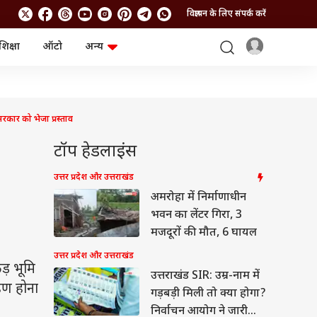
विज्ञापन के लिए संपर्क करें
शिक्षा
ऑटो
अन्य
बिजनेस
लाइफस्टाइल
पर्सनल फाइनेंस
स्वास्थ्य
स्टॉक मार्केट
ट्रैवल
म्यूचुअल फंड्स
फूड
कार को भेजा प्रस्ताव
क्रिप्टो
फैशन
आईपीओ
Health and Fitness
टॉप हेडलाइंस
फोटो गैलरी
जनरल नॉलेज
उत्तर प्रदेश और उत्तराखंड
अमरोहा में निर्माणाधीन
वीडियो
भवन का लेंटर गिरा, 3
मजदूरों की मौत, 6 घायल
उत्तर प्रदेश और उत्तराखंड
़ भूमि
उत्तराखंड SIR: उम्र-नाम में
हण होना
गड़बड़ी मिली तो क्या होगा?
निर्वाचन आयोग ने जारी