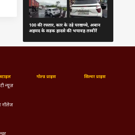
कि अभी
ा उसके
100 की रफ्तार, कार के उड़े परखच्चे, अबान
चढ़ावा चोर...
अहमद के सड़क हादसे की भयावह तस्वीरें
सांसदों का प्र
ंधी का
्टाइल
गोल्ड प्राइस
सिल्वर प्राइस
टी न्यूज़
 नॉलेज
ल्चर