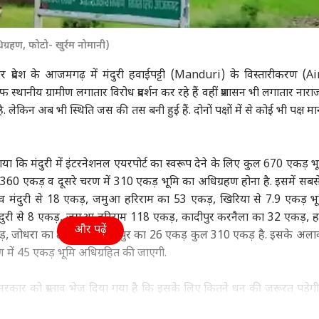
ा
उत्तर प्रदेश और उत्तराखंड
इंडिया
क्रिक
रहण, फोटो- खुर्रम नोमानी)
तर प्रदेश के आजमगढ़ में मंदुरी हवाईपट्टी (Manduri) के विस्तारीकरण (A
्थानीय ग्रामीण लगातार विरोध प्रदर्शन कर रहे हैं वहीं प्रशासन भी लगातार नारा
ोदी, राहुल गांधी,
अमरोहा में निर्माणाधीन
बारिश में राहुल-प्रियंका
पाकि
ेकिन अब भी स्थिति जस की तस बनी हुई हैं. दोनों पक्षों में से कोई भी पक्ष मा
जीत दीपके..., Gen-G
भवन का लेंटर गिरा, 3
की बातचीत, अमित शाह
2 सा
कप्रिय नेता कौन, सर्वे ने
ा
मजदूरों की मौत, 6 घायल
बॉलीवुड
खुद थामे दिखे छाता
इंडिया
मिल
इंडि
ाया
ाया कि मंदुरी में इंटरनेशनल एयरपोर्ट का स्वरूप देने के लिए कुल 670 एकड़ भ
ं 360 एकड़ व दूसरे चरण में 310 एकड़ भूमि का अधिग्रहण होना है. इसमें सबस
्देव मंदुरी से 18 एकड़, जमुआ हरिराम का 53 एकड़, खिरिया से 7.9 एकड़ भ
मंत्री अमित शाह से मिले
'गोलमाल' एक्ट्रेस के ऊपर
अभिजीत दीपके ने CJP में
तरु
मंदुरी से 8 एकड़, जमुआ हरिराम 118 एकड़, कादीपुर करनैला का 32 एकड़, 
और पढ़ें
के 3 बागी मुस्लिम
था 1 करोड़ का लोन, चुकाने
रखा ये बड़ा पद, 13 नेताओं
की स
 जोधरा का 8 एकड़, इग्मानपुर का 26 एकड़ कुल 310 एकड़ है. इसके अलावा
द, की ये बड़ी मांग
के लिए करनी पड़ी सी ग्रेड
को क्या मिला?
कोर्
 में 45 एकड़ भूमि अधिग्रहित की जाएगी.
फिल्में
सरकार को प्रस्ताव भेज दिया गया है कि इसके लिए कितने धन की जरूरत पड़ेगी.
मि की रजिस्ट्री की जाएगी और इसके लिए लगातार प्रयास जारी है. अगर सहमत