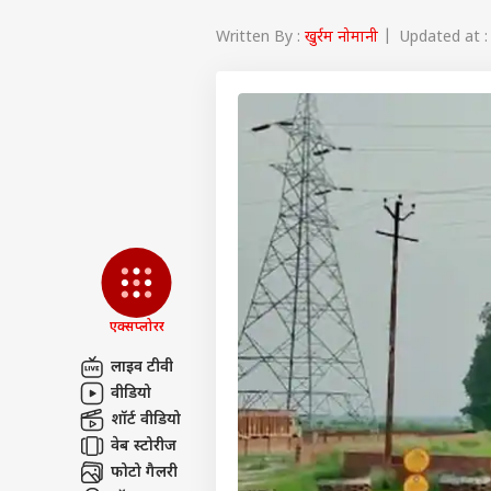
Written By :
खुर्रम नोमानी
| Updated at : 
एक्सप्लोरर
लाइव टीवी
वीडियो
पर्सनल
शॉर्ट वीडियो
वेब स्टोरीज
टॉप
फोटो गैलरी
हॅलो गेस्ट