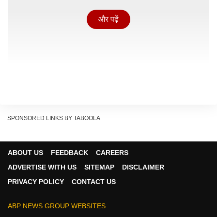
और पढ़ें
SPONSORED LINKS BY TABOOLA
ABOUT US
FEEDBACK
CAREERS
उन्होंने बीजेपी पर सहयोगियों और पुराने कार्यकर्ताओं की उपेक्षा का
ADVERTISE WITH US
SITEMAP
DISCLAIMER
आरोप लगाया. साथ ही कहा कि सरकार 9 साल में जो नहीं कर
PRIVACY POLICY
CONTACT US
सकी, वह आखिरी 9 महीनों में भी नहीं होगा. उनके मुताबिक बीजेपी
सरकार में भ्रष्टाचार, बेरोजगारी और महंगाई लगातार बढ़ी है.
ABP NEWS GROUP WEBSITES
अखिलेश यादव ने सवाल उठाया कि क्या बीजेपी सबको मंत्री पद