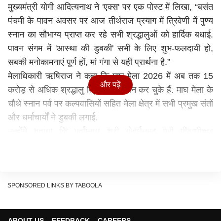
मुख्यमंत्री
योगी आदित्यनाथ
ने 'एक्स' पर एक पोस्ट में लिखा, “बसंत
पंचमी के पावन अवसर पर आज तीर्थराज प्रयाग में त्रिवेणी में पुण्य
स्नान का सौभाग्य प्राप्त कर रहे सभी श्रद्धालुओं को हार्दिक बधाई.
पावन संगम में 'आस्था की डुबकी' सभी के लिए शुभ-फलदायी हो,
सबकी मनोकामनाएं पूर्ण हों, मां गंगा से यही प्रार्थना है.”
मेलाधिकारी ऋषिराज ने कहा कि माघ मेला 2026 में अब तक 15
और पढ़ें
करोड़ से अधिक श्रद्धालु त्रिवेणी में स्नान कर चुके हैं. माघ मेला के
चौथे स्नान पर्व पर कल्पवासियों सहित मेला क्षेत्र में सभी प्रमुख संतों
और धर्माचार्यों ने डुबकी लगाई.
उन्होंने बताया कि पूर्वाम्नाय श्री गोवर्धनमठ पुरी पीठाधीश्वर
शंकराचार्य स्वामी निश्चलानंद सरस्वती अपने शिष्यों के साथ त्रिवेणी
तट पर पहुंचे. शंकराचार्य प्रशासन द्वारा निर्धारित स्थान से पैदल
चलकर संगम नोज पहुंचे और पूरी सादगी के साथ मां गंगा, यमुना और
अदृश्य सरस्वती की पावन धारा में स्नान किया.
SPONSORED LINKS BY TABOOLA
मेला क्षेत्र के सभी घाटों पर श्रद्धालुओं का अपार जनसैलाब
मेलाधिकारी ने बताया कि इसके अलावा सभी दंडी स्वामी संतों,
ABOUT US
FEEDBACK
CAREERS