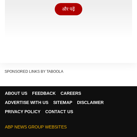
और पढ़ें
SPONSORED LINKS BY TABOOLA
ABOUT US
FEEDBACK
CAREERS
ADVERTISE WITH US
SITEMAP
DISCLAIMER
कैबिनेट मंत्री ने अपने सोशल मीडिया हैंडल पर यह पोस्ट किया है,
PRIVACY POLICY
CONTACT US
जिसमें पूर्ज चीफ जस्टिस मर्केंडेय काटजू का स्क्रीन शॉट लगाया है.
जिसमें 86 में 56 SDM एक ही जाति यानि यादव होने का दावा है.
ABP NEWS GROUP WEBSITES
इसके अलावा उन्होंने अपनी भोजपुर में भी अखिलेश यादव पर साधू