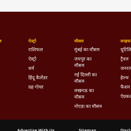
ज़
ऐस्ट्रो
मौसम
लाइफस
राशिफल
मुंबई का मौसम
यूटिलि
ऐस्ट्रो
जयपुर का
ट्रैवल
मौसम
धर्म
जनरल
नई दिल्ली का
हिंदू कैलेंडर
हेल्थ
मौसम
ग्रह गोचर
फैशन
लखनऊ का
ऐग्रक
मौसम
नोएडा का मौसम
Advertise With Us
Sitemap
Disc