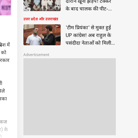
दौरान खूनी झड़प! टक्कर
के बाद चालक की पीट-
पीटकर हत्या
उत्तर प्रदेश और उत्तराखंड
'टीम प्रियंका' से मुक्त हुई
UP कांग्रेस! अब राहुल के
पसंदीदा नेताओं को मिली
देश में
कमान
 को
Advertisement
 सरकार
री
िले
इसका
पंकज
स) के
गे.