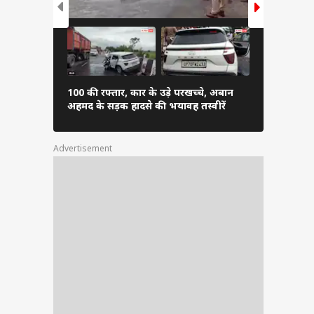
100 की रफ्तार, कार के उड़े परखच्चे, अबान
चढ़ावा चोर...
अहमद के सड़क हादसे की भयावह तस्वीरें
सांसदों का प्र
Advertisement