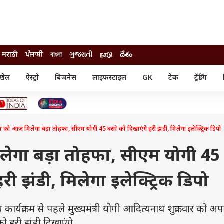
मराठी
ਪੰਜਾਬੀ
বাংলা
ગુજરાતી
நாடு
దేశం
खेल
ऐस्ट्रो
बिजनेस
लाइफस्टाइल
GK
टेक
ट्रेंडिंग
ंजन
ऑटो
खेल
ुड
कार
क्रिकेट
री सिनेमा
टेक्नोलॉजी
शिक्षा
ल सिनेमा
ा को आज मिलेगा बड़ा तोहफा, सीएम योगी 45 बसों को दिखाएंगे हरी झंडी, मिलेगा इलेक्ट्रिक डिपो
मोबाइल
रिजल्ट
्रिटीज
चैटजीपीटी
नौकरी
ी
ेगा बड़ा तोहफा, सीएम योगी 45
गैजेट
वेब स्टोरीज
री झंडी, मिलेगा इलेक्ट्रिक डिपो
यूटिलिटी न्यूज़
कल्चर
फैक्ट चेक
र्यक्रम से पहले मुख्यमंत्री योगी आदित्यनाथ शुक्रवार को अप