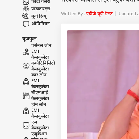
सरकारी आवास से इलेक्ट्रिक बसों क
फोटो गैलरी
पॉडकास्ट्स
Written By :
एबीपी यूपी डेस्क
| Updated at
मूवी रिव्यू
ओपिनियन
यूजफुल
पर्सनल लोन
EMI
कैलकुलेटर
कम्पैटिबिलिटी
कैलकुलेटर
कार लोन
EMI
कैलकुलेटर
बीएमआई
कैलकुलेटर
होम लोन
EMI
कैलकुलेटर
एज
कैलकुलेटर
एजुकेशन