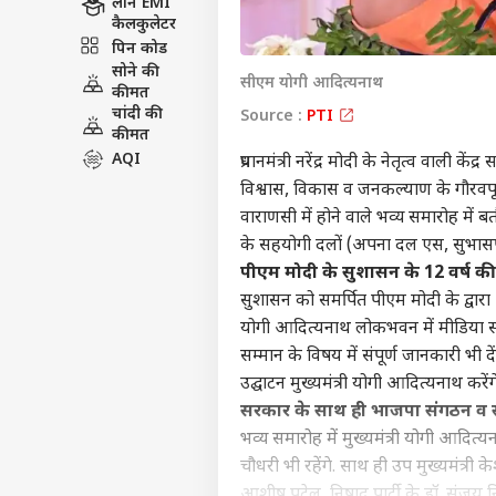
लोन EMI
कैलकुलेटर
पिन कोड
सोने की
सीएम योगी आदित्यनाथ
कीमत
चांदी की
Source :
PTI
कीमत
AQI
प्रधानमंत्री नरेंद्र मोदी के नेतृत्व वाली क
विश्वास, विकास व जनकल्याण के गौरवपूर्
वाराणसी में होने वाले भव्य समारोह में ब
के सहयोगी दलों (अपना दल एस, सुभासपा, रा
पीएम मोदी के सुशासन के 12 वर्ष क
सुशासन को समर्पित पीएम मोदी के द्वारा 14
योगी आदित्यनाथ लोकभवन में मीडिया संव
सम्मान के विषय में संपूर्ण जानकारी भी दे
उद्घाटन मुख्यमंत्री योगी आदित्यनाथ करेंग
सरकार के साथ ही भाजपा संगठन व सह
भव्य समारोह में मुख्यमंत्री योगी आदित्य
चौधरी भी रहेंगे. साथ ही उप मुख्यमंत्री 
आशीष पटेल, निषाद पार्टी के डॉ. संजय न