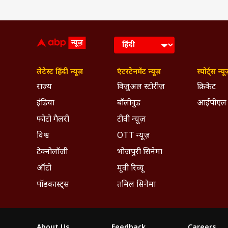
लेटेस्ट हिंदी न्यूज़
एंटरटेनमेंट न्यूज़
स्पोर्ट्स न्यू
राज्य
विजुअल स्टोरीज़
क्रिकेट
इंडिया
बॉलीवुड
आईपीएल
फोटो गैलरी
टीवी न्यूज़
विश्व
OTT न्यूज़
टेक्नोलॉजी
भोजपुरी सिनेमा
ऑटो
मूवी रिव्यू
पॉडकास्ट्स
तमिल सिनेमा
About Us
Feedback
Careers