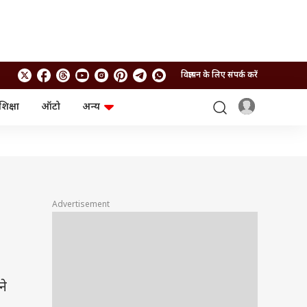
विज्ञापन के लिए संपर्क करें
शिक्षा
ऑटो
अन्य
बिजनेस
लाइफस्टाइल
पर्सनल फाइनेंस
स्वास्थ्य
स्टॉक मार्केट
ट्रैवल
म्यूचुअल फंड्स
फूड
क्रिप्टो
फैशन
आईपीओ
Health and Fitness
Advertisement
फोटो गैलरी
जनरल नॉलेज
वीडियो
ने