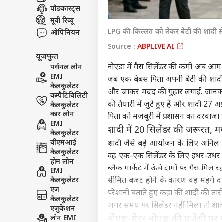
पॉडकास्ट्स
इंडिय
मूवी रिव्यू
एडवर्टाइज विथ अस
LPG की किल्लत को लेकर बेटी की शादी 
ओपिनियन
प्राइवेसी पॉलिसी
Source :
ABPLIVE AI
कॉन्टैक्ट अस
यूजफुल
नोएडा में गैस सिलेंडर की कमी अब आम
पर्सनल लोन
सेंड फीडबैक
राहुल
EMI
जब एक बेबस पिता अपनी बेटी की शादी 
अबाउट अस
नेता
कैलकुलेटर
और जाकर मदद की गुहार लगाई. जानकारी
'हैल
ओटीट
कम्पैटिबिलिटी
करियर्स
की तैयारी में जुटे हुए हैं और शादी 27 अ
कैलकुलेटर
कार लोन
पिता को मजबूरी में प्रशासन का दरवाजा
EMI
शादी में 20 सिलेंडर की जरूरत, म
कैलकुलेटर
बीएमआई
शादी जैसे बड़े आयोजन के लिए अनिल भ
कैलकुलेटर
OTT 
वह एक-एक सिलेंडर के लिए इधर-उधर भटक 
होम लोन
को 
ब्लैक मार्केट में ऊंचे दामों पर गैस मिल रह
LOGIN
EMI
फिल्
कैलकुलेटर
सीमित बजट होने के कारण वह महंगे दा
'लेन
एज
परेशानी बताते हुए कहा की शादी की तार
कैलकुलेटर
अगर समय पर सिलेंडर नहीं मिला तो शादी 
एजुकेशन
नोएडा-ग्रेटर नोएडा की एजेंसी पर
लोन EMI