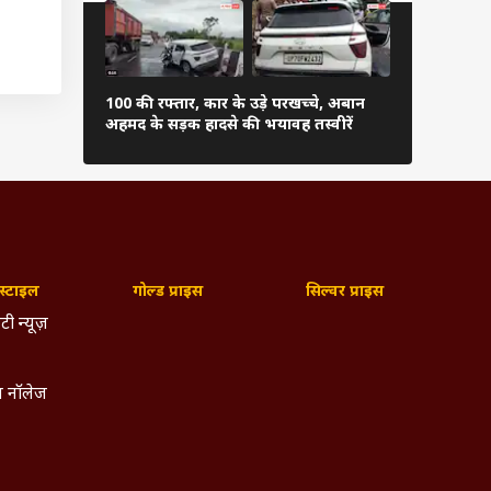
यल गैस
वसायिक
100 की रफ्तार, कार के उड़े परखच्चे, अबान
चढ़ावा चोर...
ग्रेटर
अहमद के सड़क हादसे की भयावह तस्वीरें
सांसदों का प्र
ं दूसरी
ने कहा
 सूचना
्टाइल
गोल्ड प्राइस
सिल्वर प्राइस
टी न्यूज़
एयरपोर्ट के पास अपना घर लेने का मौका, यमुना प्राधि
973 प्लॉट की स्कीम, 6 मई से आवेदन शुरू
 नॉलेज