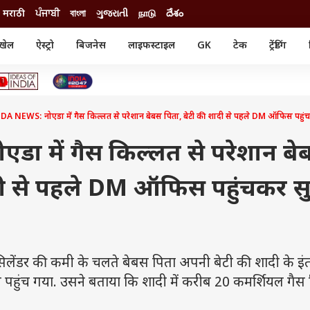
मराठी
ਪੰਜਾਬੀ
বাংলা
ગુજરાતી
நாடு
దేశం
खेल
ऐस्ट्रो
बिजनेस
लाइफस्टाइल
GK
टेक
ट्रेंडिंग
ंजन
ऑटो
खेल
ुड
कार
क्रिकेट
री सिनेमा
टेक्नोलॉजी
शिक्षा
ल सिनेमा
A NEWS: नोएडा में गैस किल्लत से परेशान बेबस पिता, बेटी की शादी से पहले DM ऑफिस पहुंच
मोबाइल
रिजल्ट
्रिटीज
चैटजीपीटी
नौकरी
ी
ा में गैस किल्लत से परेशान बे
गैजेट
वेब स्टोरीज
दी से पहले DM ऑफिस पहुंचकर स
यूटिलिटी न्यूज़
कल्चर
फैक्ट चेक
ंडर की कमी के चलते बेबस पिता अपनी बेटी की शादी के इ
 पहुंच गया. उसने बताया कि शादी में करीब 20 कमर्शियल गैस 