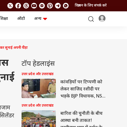
विज्ञापन के लिए संपर्क करें
शिक्षा
ऑटो
अन्य
बिजनेस
लाइफस्टाइल
पर्सनल फाइनेंस
स्वास्थ्य
स्टॉक मार्केट
ट्रैवल
म्यूचुअल फंड्स
फूड
कर सुनाई अपनी पीड़ा
क्रिप्टो
फैशन
आईपीओ
Health and Fitness
बस
टॉप हेडलाइंस
फोटो गैलरी
जनरल नॉलेज
ुनाई
उत्तर प्रदेश और उत्तराखंड
कांवड़ियों पर टिप्पणी को
वीडियो
लेकर साजिद रशीदी पर
भड़के BJP विधायक, NSA
लगाने की मांग
उत्तर प्रदेश और उत्तराखंड
ंतजाम
बारिश की चुनौती के बीच
सिलेंडर
आस्था बनी ताकत!