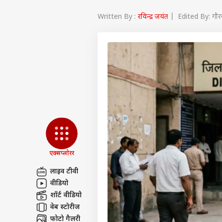
Written By :
रविन्द्र जयंत
| Edited By: गौरव
एक्सप्लोरर
लाइव टीवी
वीडियो
पर्सनल
शॉर्ट वीडियो
वेब स्टोरीज
टॉप
फोटो गैलरी
हॅलो गेस्ट