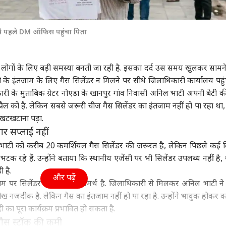
ा
इंडिया
उत्तर प्रदेश और उत्तराखंड
फ़ुट
से पहले DM ऑफिस पहुंचा पिता
 लोगों के लिए बड़ी समस्या बनती जा रही है. इसका दर्द उस समय खुलकर साम
 गांधी को BJP में कौन
सरकार की कमी, पैलेट गन,
कांवड़ियों पर टिप्पणी को
आसम
के इंतजाम के लिए गैस सिलेंडर न मिलने पर सीधे जिलाधिकारी कार्यालय पहु
 पसंद? दिया जवाब,
6% शिक्षा बजट..., Gen Z
लेकर साजिद रशीदी पर
24 
 के मुताबिक ग्रेटर नोएडा के खानपुर गांव निवासी अनिल भाटी अपनी बेटी क
ो अंकल...'
ी
के सामने मोहन भागवत का
इंडिया
भड़के BJP विधायक, NSA
इंडिया
मौत
इंडि
कबूलनामा
लगाने की मांग
प्रैल को है. लेकिन सबसे जरूरी चीज गैस सिलेंडर का इंतजाम नहीं हो पा रहा था, 
 खटखटाना पड़ा.
गर सप्लाई नहीं
ाटी को करीब 20 कमर्शियल गैस सिलेंडर की जरूरत है, लेकिन पिछले कई दि
Releases: फ्राइडे
AI डीपफेक पर सरकार का
मिडिल ईस्ट तनाव के बीच
अभिज
रहे हैं. उन्होंने बताया कि स्थानीय एजेंसी पर भी सिलेंडर उपलब्ध नहीं है
ओटीटी पर साउथ की 7
एक्शन, फर्जी फोटो-वीडियो
नेतन्याहू का PM मोदी को
रखा 
ी है.
मों का धमाका, लिस्ट में
पर 3 घंटे में होगी कार्रवाई
फोन, जानें क्या हुई बात
को क
और पढ़ें
म पर सिलेंडर खरीदने में असमर्थ है. जिलाधिकारी से मिलकर अनिल भाटी न
िन' समेत और कौन
ीख नजदीक है. लेकिन गैस का इंतजाम नहीं हो पा रहा है. उन्होंने भावुक होकर 
का पूरा कार्यक्रम प्रभावित हो सकता है.
 गैस स्टॉक की कमी