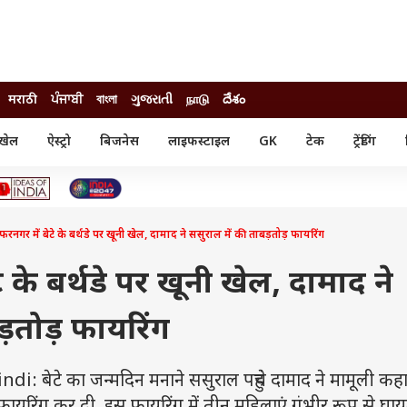
मराठी
ਪੰਜਾਬੀ
বাংলা
ગુજરાતી
நாடு
దేశం
खेल
ऐस्ट्रो
बिजनेस
लाइफस्टाइल
GK
टेक
ट्रेंडिंग
ंजन
ऑटो
खेल
ुड
कार
क्रिकेट
री सिनेमा
टेक्नोलॉजी
शिक्षा
ल सिनेमा
फरनगर में बेटे के बर्थडे पर खूनी खेल, दामाद ने ससुराल में की ताबड़तोड़ फायरिंग
मोबाइल
रिजल्ट
्रिटीज
चैटजीपीटी
नौकरी
ी
े के बर्थडे पर खूनी खेल, दामाद ने
गैजेट
वेब स्टोरीज
ड़तोड़ फायरिंग
यूटिलिटी न्यूज़
कल्चर
फैक्ट चेक
ेटे का जन्मदिन मनाने ससुराल पहुंचे दामाद ने मामूली कहा