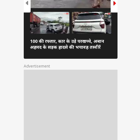
100 की रफ्तार, कार के उड़े परखच्चे, अबान
चढ़ावा चोर...
अहमद के सड़क हादसे की भयावह तस्वीरें
सांसदों का प्र
Advertisement