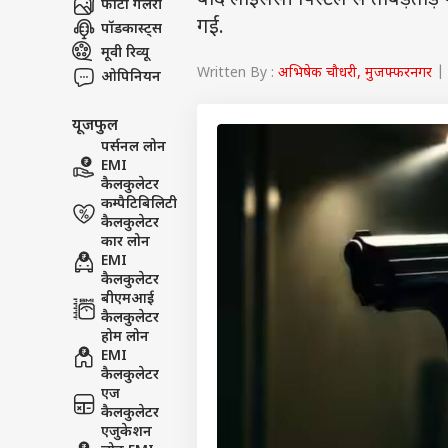
वेब स्टोरीज
बाद लाइसेंसी पिस्टल से ताबड़तोड़
फोटो गैलरी
गईं.
पॉडकास्ट्स
मूवी रिव्यू
Written By :
अभिषेक चौधरी, मुजफ्फरनगर
| 
ओपिनियन
यूजफुल
पर्सनल लोन
EMI
कैलकुलेटर
कम्पैटिबिलिटी
कैलकुलेटर
कार लोन
EMI
कैलकुलेटर
बीएमआई
कैलकुलेटर
होम लोन
EMI
कैलकुलेटर
एज
कैलकुलेटर