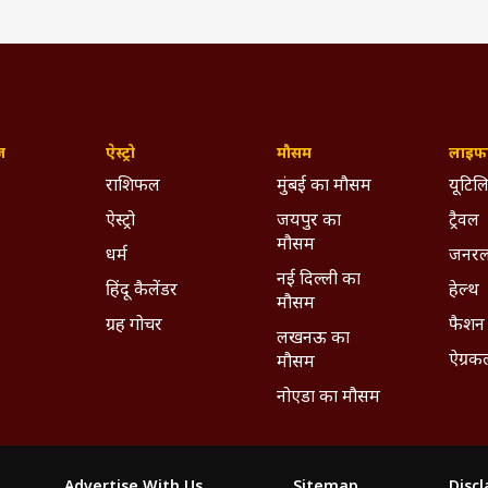
ज़
ऐस्ट्रो
मौसम
लाइफस
राशिफल
मुंबई का मौसम
यूटिलि
ऐस्ट्रो
जयपुर का
ट्रैवल
मौसम
धर्म
जनरल
नई दिल्ली का
हिंदू कैलेंडर
हेल्थ
मौसम
ग्रह गोचर
फैशन
लखनऊ का
ऐग्रक
मौसम
नोएडा का मौसम