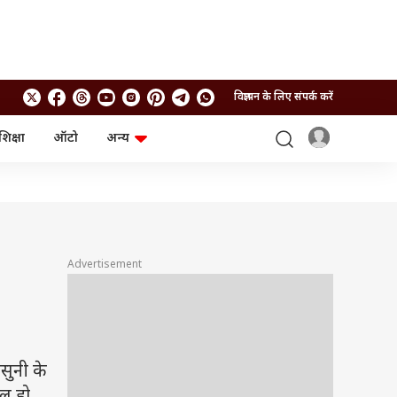
विज्ञापन के लिए संपर्क करें
शिक्षा
ऑटो
अन्य
बिजनेस
लाइफस्टाइल
पर्सनल फाइनेंस
स्वास्थ्य
स्टॉक मार्केट
ट्रैवल
म्यूचुअल फंड्स
फूड
क्रिप्टो
फैशन
आईपीओ
Health and Fitness
Advertisement
फोटो गैलरी
जनरल नॉलेज
वीडियो
सुनी के