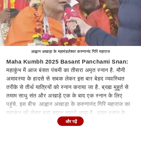
आह्वान अखाड़ा के महामंडलेश्वर करुणानंद गिरि महाराज
Maha Kumbh 2025 Basant Panchami Snan:
महाकुंभ में आज बंसत पंचमी का तीसरा अमृत स्नान है. मौनी
अमावस्या के हादसे से सबक लेकर इस बार बेहद व्यवस्थित
तरीके से तीर्थ यात्रियों को स्नान कराया जा है. ब्रह्म मुहूर्त से
तमाम साधु संत और अखाड़े एक के बाद एक स्नान के लिए
पहुंचे. इस बीच आह्वान अखाड़ा के करुणानंद गिरि महाराज का
महाकुंभ को लेकर बड़ा बयान सामने आया है. अमृत स्नान के
लिए जाते समय उन्होंने एबीपी न्यूज से बात की और कहा कि मुझे
और पढ़ें
ये महाकुंभ कम और मोदी-योगी कुंभ ज्यादा लग रहा है.