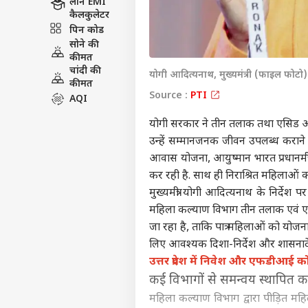
लोन EMI
कैलकुलेटर
पिन कोड
सोने की
कीमत
चांदी की
योगी आदित्यनाथ, मुख्यमंत्री (फाइल फोटो)
कीमत
Source :
PTI
AQI
योगी सरकार ने तीन तलाक तथा एसिड अटैक
उन्हें सम्मानजनक जीवन उपलब्ध कराने की
आवास योजना, आयुष्मान भारत प्रधानमंत्
कर रही है. साथ ही निराश्रित महिलाओं 
मुख्यमंत्री योगी आदित्यनाथ के निर्दे
महिला कल्याण विभाग तीन तलाक एवं एसि
जा रहा है, ताकि पात्र महिलाओं को य
लिए आवश्यक दिशा-निर्देश और शासनादेश
उत्तर प्रदेश में निवेश और एफडीआई को न
कई विभागों से समन्वय स्थापित क
महिला कल्याण विभाग द्वारा पीड़ित मह