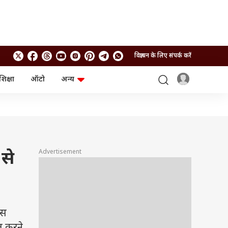
विज्ञापन के लिए संपर्क करें
शिक्षा
ऑटो
अन्य
बिजनेस
लाइफस्टाइल
पर्सनल फाइनेंस
स्वास्थ्य
स्टॉक मार्केट
ट्रैवल
म्यूचुअल फंड्स
फूड
क्रिप्टो
फैशन
आईपीओ
Health and Fitness
Advertisement
से
फोटो गैलरी
जनरल नॉलेज
वीडियो
ास