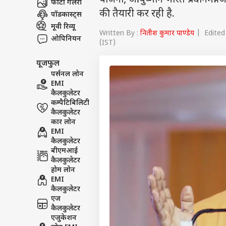
योजना, आयुष्मान भारत प्रधानमंत्री
फोटो गैलरी
की तैयारी कर रही है.
पॉडकास्ट्स
मूवी रिव्यू
Written By :
नितीश कुमार पाण्डेय
| Edited 
ओपिनियन
(IST)
यूजफुल
पर्सनल लोन
EMI
कैलकुलेटर
कम्पैटिबिलिटी
कैलकुलेटर
कार लोन
EMI
कैलकुलेटर
बीएमआई
कैलकुलेटर
होम लोन
EMI
कैलकुलेटर
एज
कैलकुलेटर
एजुकेशन