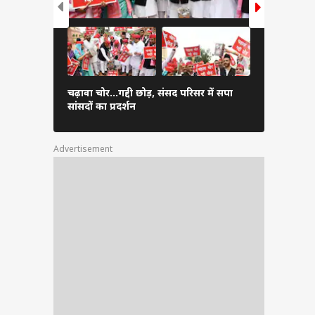
गाजियाबाद म
चढ़ावा चोर...गद्दी छोड़, संसद परिसर में सपा
पहुंचे CM यो
सांसदों का प्रदर्शन
तस्वीर
Advertisement