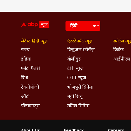
लेटेस्ट हिंदी न्यूज़
एंटरटेनमेंट न्यूज़
स्पोर्ट्स न्यू
राज्य
विजुअल स्टोरीज़
क्रिकेट
इंडिया
बॉलीवुड
आईपीएल
फोटो गैलरी
टीवी न्यूज़
विश्व
OTT न्यूज़
टेक्नोलॉजी
भोजपुरी सिनेमा
ऑटो
मूवी रिव्यू
पॉडकास्ट्स
तमिल सिनेमा
About Us
Feedback
Careers