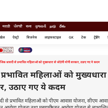
मराठी
ਪੰਜਾਬੀ
বাংলা
ગુજરાતી
நாடு
దేశం
खेल
ऐस्ट्रो
बिजनेस
लाइफस्टाइल
GK
टेक
ट्रेंडिंग
ंजन
ऑटो
खेल
ुड
कार
क्रिकेट
री सिनेमा
टेक्नोलॉजी
शिक्षा
ल सिनेमा
जिक त्रासदी से प्रभावित महिलाओं को मुख्यधारा से जोड़ेगी योगी सरकार, उठाए गए ये कदम
मोबाइल
रिजल्ट
्रिटीज
चैटजीपीटी
नौकरी
ी
े प्रभावित महिलाओं को मुख्यधारा 
गैजेट
वेब स्टोरीज
ार, उठाए गए ये कदम
यूटिलिटी न्यूज़
कल्चर
फैक्ट चेक
दी से प्रभावित महिलाओं को पीएम आवास योजना, सीएम आव