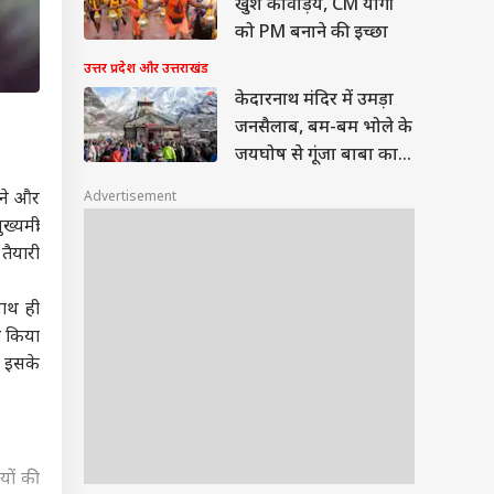
खुश कांवड़िये, CM योगी
को PM बनाने की इच्छा
उत्तर प्रदेश और उत्तराखंड
केदारनाथ मंदिर में उमड़ा
जनसैलाब, बम-बम भोले के
जयघोष से गूंजा बाबा का
धाम
Advertisement
़ने और
मंत्री
तैयारी
साथ ही
त किया
र इसके
यों की