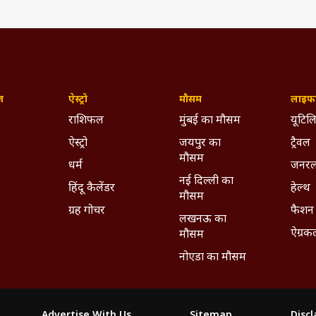
ज़
ऐस्ट्रो
मौसम
लाइफस
राशिफल
मुंबई का मौसम
यूटिलि
ऐस्ट्रो
जयपुर का
ट्रैवल
मौसम
धर्म
जनरल
नई दिल्ली का
हिंदू कैलेंडर
हेल्थ
मौसम
ग्रह गोचर
फैशन
लखनऊ का
ऐग्रक
मौसम
नोएडा का मौसम
Advertise With Us
Sitemap
Disc