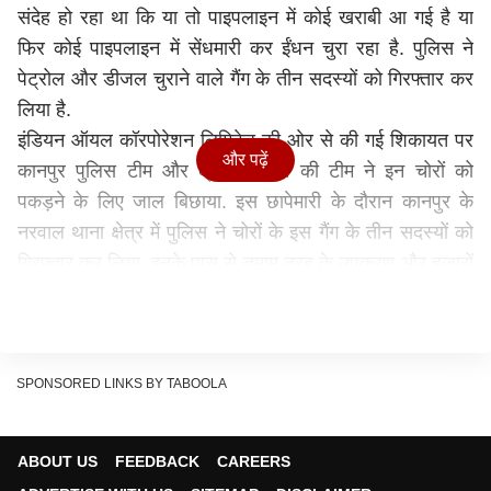
संदेह हो रहा था कि या तो पाइपलाइन में कोई खराबी आ गई है या
फिर कोई पाइपलाइन में सेंधमारी कर ईंधन चुरा रहा है. पुलिस ने
पेट्रोल और डीजल चुराने वाले गैंग के तीन सदस्यों को गिरफ्तार कर
लिया है.
इंडियन ऑयल कॉरपोरेशन लिमिटेड की ओर से की गई शिकायत पर
और पढ़ें
कानपुर पुलिस टीम और क्राइम ब्रांच की टीम ने इन चोरों को
पकड़ने के लिए जाल बिछाया. इस छापेमारी के दौरान कानपुर के
नरवाल थाना क्षेत्र में पुलिस ने चोरों के इस गैंग के तीन सदस्यों को
गिरफ्तार कर लिया. इनके पास से तमाम तरह के उपकरण और हजारों
लीटर डीजल भरे ड्रम बरामद हुए हैं. पुलिस की गिरफ्त में आए तीन
अभियुक्त अलग-अलग क्षेत्र के रहने वाले बताए जा रहे हैं. इनमे से
एक शख्स कानपुर के घाटमपुर का रहने वाला है, वहीं दो अन्य
अभियुक्त कासगंज के रहने वाले बताए जा रहे हैं. पुलिस इनका
SPONSORED LINKS BY TABOOLA
आपराधिक इतिहास भी खंगाल रही है.
पाइप लाइन मे सेंधमारी कर करते थे ईंधन चोरी
ABOUT US
FEEDBACK
CAREERS
पुलिस अधिकारियों ने बताया कि यह चोर इंडियन ऑयल कॉरपोरेशन