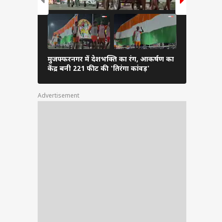
मुजफ्फरनगर में देशभक्ति का रंग, आकर्षण का
100 की रफ्ता
केंद्र बनी 221 फीट की 'तिरंगा कांवड़'
अहमद के सड़
Advertisement