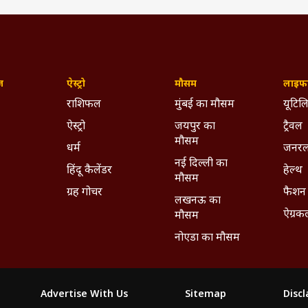
ज़
ऐस्ट्रो
मौसम
लाइफस
राशिफल
मुंबई का मौसम
यूटिलि
ऐस्ट्रो
जयपुर का
ट्रैवल
मौसम
धर्म
जनरल
नई दिल्ली का
हिंदू कैलेंडर
हेल्थ
मौसम
ग्रह गोचर
फैशन
लखनऊ का
ऐग्रक
मौसम
नोएडा का मौसम
Advertise With Us
Sitemap
Disc