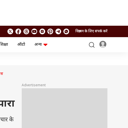
विज्ञापन के लिए संपर्क करें
शिक्षा
ऑटो
अन्य
बिजनेस
लाइफस्टाइल
पर्सनल फाइनेंस
स्वास्थ्य
स्टॉक मार्केट
ट्रैवल
म्यूचुअल फंड्स
फूड
ारा
क्रिप्टो
फैशन
आईपीओ
Health and Fitness
Advertisement
फोटो गैलरी
जनरल नॉलेज
पारा
वीडियो
ाचार के