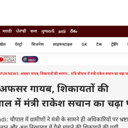
मराठी
ਪੰਜਾਬੀ
বাংলা
ગુજરાતી
நாடு
దేశం
खेल
ऐस्ट्रो
बिजनेस
लाइफस्टाइल
GK
टेक
ट्रेंडिंग
ंजन
ऑटो
खेल
ुड
कार
क्रिकेट
री सिनेमा
टेक्नोलॉजी
शिक्षा
ल सिनेमा
UR NEWS: अफसर गायब, शिकायतों की भरमार... रात्रि चौपाल में मंत्री राकेश सचान का चढ़ा प
मोबाइल
रिजल्ट
्रिटीज
चैटजीपीटी
नौकरी
ी
अफसर गायब, शिकायतों की
गैजेट
वेब स्टोरीज
पाल में मंत्री राकेश सचान का चढ़ा 
यूटिलिटी न्यूज़
कल्चर
फैक्ट चेक
ल में ग्रामीणों ने मंत्री के सामने ही अधिकारियों पर भ्रष्ट