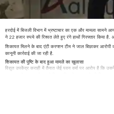
हरदोई में बिजली विभाग में भ्रष्टाचार का एक और मामला सामने आया
ने 22 हजार रुपये की रिश्वत लेते हुए रंगे हाथों गिरफ्तार किया 
शिकायत मिलने के बाद एंटी करप्शन टीम ने जाल बिछाकर आरोपी को
कानूनी कार्रवाई की जा रही है.
शिकायत की पुष्टि के बाद हुआ मामले का खुलासा
विद्युत उपकेंद्र कराही में तैनात जेई पवन वर्मा पर आरोप है कि 
लगातार परेशान उपभोक्ता ने हिम्मत दिखाते हुए मामले की शिकाय
को अंजाम दिया.
ये भी पढ़िए-
UP 2027 के चुनाव में जीती बीजेपी तो कौन होगा स
रिश्वत लेते रंगे हाथ पकड़ा गया जेई
बघौली सीओ प्रवीण कुमार ने बताया कि जेई पवन वर्मा ने विद्युत उप
भी उसी विद्युत उपकेंद्र कराही से की गई, जहां वह तैनात था और जहां