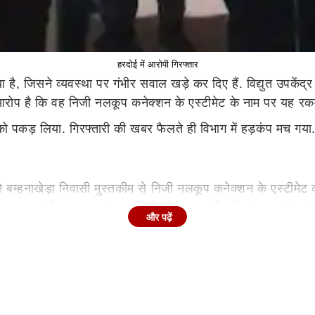
हरदोई में आरोपी गिरफ्तार
 है, जिसने व्यवस्था पर गंभीर सवाल खड़े कर दिए हैं. विद्युत उपकेंद
है. आरोप है कि वह निजी नलकूप कनेक्शन के एस्टीमेट के नाम पर यह रक
 पकड़ लिया. गिरफ्तारी की खबर फैलते ही विभाग में हड़कंप मच गया
उसने बम्हनाखेड़ा निवासी मुस्तकीम से निजी नलकूप कनेक्शन के एस्टीमे
त लखनऊ एंटी करप्शन संगठन से की. शिकायत की पुष्टि के बाद टीम न
और पढ़ें
ीएम? नितिन नवीन ने साफ कर दी तस्वीर
केंद्र कराही परिसर में ही 22 हजार रुपये की रिश्वत ली. मौके पर मौजू
 वह अपनी जिम्मेदारी निभा रहा था. इंस्पेक्टर टीपी सिंह के नेतृत्व मे