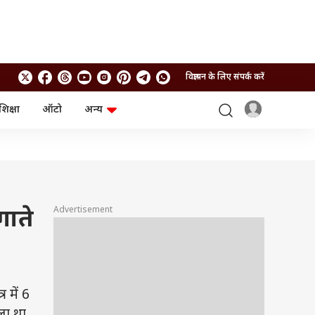
विज्ञापन के लिए संपर्क करें
शिक्षा
ऑटो
अन्य
बिजनेस
लाइफस्टाइल
पर्सनल फाइनेंस
स्वास्थ्य
स्टॉक मार्केट
ट्रैवल
म्यूचुअल फंड्स
फूड
क्रिप्टो
फैशन
आईपीओ
Health and Fitness
Advertisement
गाते
फोटो गैलरी
जनरल नॉलेज
वीडियो
 में 6