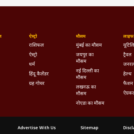
ज़
ऐस्ट्रो
मौसम
लाइफस
राशिफल
मुंबई का मौसम
यूटिलि
ऐस्ट्रो
जयपुर का
ट्रैवल
मौसम
धर्म
जनरल
नई दिल्ली का
हिंदू कैलेंडर
हेल्थ
मौसम
ग्रह गोचर
फैशन
लखनऊ का
ऐग्रक
मौसम
नोएडा का मौसम
Advertise With Us
Sitemap
Disc