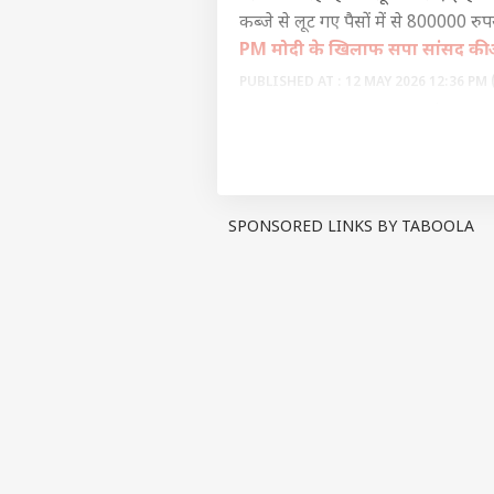
कब्जे से लूट गए पैसों में से 800000 रु
PM मोदी के खिलाफ सपा सांसद की अ
पर्सनल
PUBLISHED AT : 12 MAY 2026 12:36 PM 
Tags :
Ghaziabad News
UP N
टॉप
Breaking News, Anytime, An
हॅलो गेस्ट
इंडिय
एडवर्टाइज विथ अस
SPONSORED LINKS BY TABOOLA
प्राइवेसी पॉलिसी
कॉन्टैक्ट अस
सेंड फीडबैक
'सें
अबाउट अस
पालन
केंद्
ओटीट
करियर्स