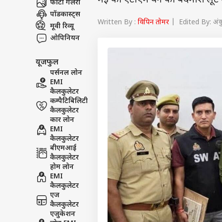
मई को एटीएम वैन को बदमाश लूट के
फोटो गैलरी
पॉडकास्ट्स
Written By :
विपिन तोमर
| Edited By: अं
मूवी रिव्यू
ओपिनियन
यूजफुल
पर्सनल लोन
EMI
कैलकुलेटर
कम्पैटिबिलिटी
कैलकुलेटर
कार लोन
EMI
कैलकुलेटर
बीएमआई
कैलकुलेटर
होम लोन
EMI
कैलकुलेटर
एज
कैलकुलेटर
एजुकेशन