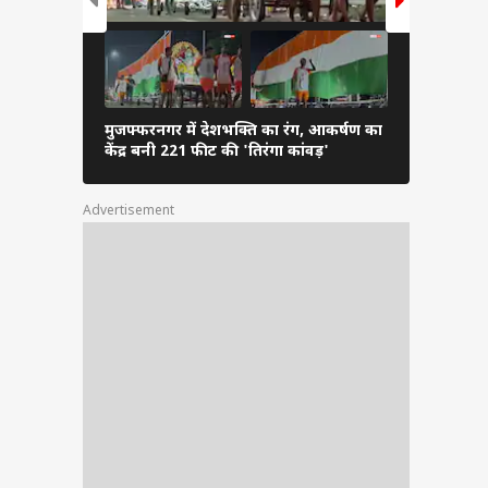
मुजफ्फरनगर में देशभक्ति का रंग, आकर्षण का
100 की रफ्ता
केंद्र बनी 221 फीट की 'तिरंगा कांवड़'
अहमद के सड़
Advertisement