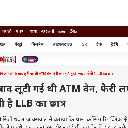
मराठी
ਪੰਜਾਬੀ
বাংলা
ગુજરાતી
நாடு
దేశం
खेल
ऐस्ट्रो
बिजनेस
लाइफस्टाइल
GK
टेक
ट्रेंडिंग
ंजन
ऑटो
खेल
ुड
कार
क्रिकेट
री सिनेमा
टेक्नोलॉजी
शिक्षा
ल सिनेमा
ने की रेकी के बाद लूटी गई थी ATM वैन, फेरी लगाते है लुटेरे; एक आरोपी है LLB का छात्र
मोबाइल
रिजल्ट
्रिटीज
चैटजीपीटी
नौकरी
ी
े बाद लूटी गई थी ATM वैन, फेरी ल
गैजेट
वेब स्टोरीज
ी है LLB का छात्र
यूटिलिटी न्यूज़
कल्चर
फैक्ट चेक
टी धवल जायसवाल ने बताया कि थाना क्रॉसिंग रिपब्लिक क्षेत्र