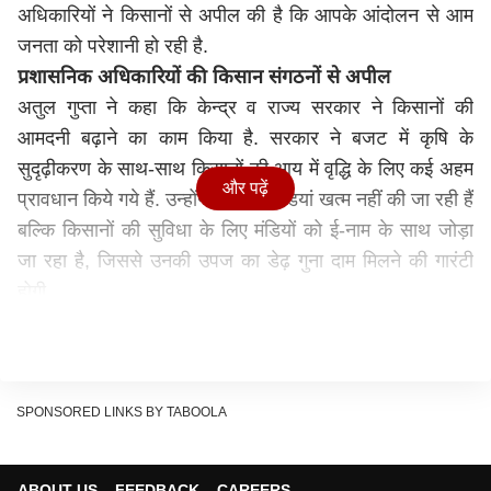
अधिकारियों ने किसानों से अपील की है कि आपके आंदोलन से आम
जनता को परेशानी हो रही है.
प्रशासनिक अधिकारियों की किसान संगठनों से अपील
अतुल गुप्‍ता ने कहा कि केन्‍द्र व राज्‍य सरकार ने किसानों की
आमदनी बढ़ाने का काम किया है. सरकार ने बजट में कृषि के
सुदृढ़ीकरण के साथ-साथ किसानों की आय में वृद्धि के लिए कई अहम
और पढ़ें
प्रावधान किये गये हैं. उन्‍होंने कहा कि मंडियां खत्‍म नहीं की जा रही हैं
बल्कि किसानों की सुविधा के लिए मंडियों को ई-नाम के साथ जोड़ा
जा रहा है, जिससे उनकी उपज का डेढ़ गुना दाम मिलने की गारंटी
होगी.
कृषि कानून में सहूलियत दी गई है कि किसान से एग्रीमेंट करने वाला,
एग्रीमेंट समाप्त नहीं कर सकता, जबकि किसान एग्रीमेंट खत्म कर
सकता है. किसान की उपज से एग्रीमेंट करने वाले को अधिक लाभ
होने पर उसे किसान को बोनस भी देना होगा.
SPONSORED LINKS BY TABOOLA
कृषि कानूनों के गिनाए लाभ
पूर्व आईएएस अफसर सुदेश ओझा व अन्‍य अफसरों ने किसानों से
ABOUT US
FEEDBACK
CAREERS