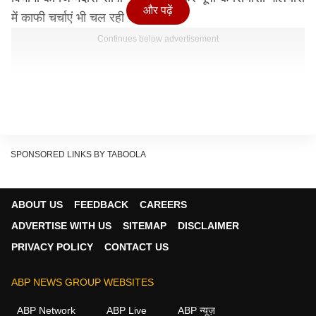
और पढ़ें
में काफी चर्चाएं भी चल रही थीं.
Continues below advertisement
SPONSORED LINKS BY TABOOLA
ABOUT US
FEEDBACK
CAREERS
ADVERTISE WITH US
SITEMAP
DISCLAIMER
PRIVACY POLICY
CONTACT US
ABP NEWS GROUP WEBSITES
ABP Network
ABP Live
ABP न्यूज़