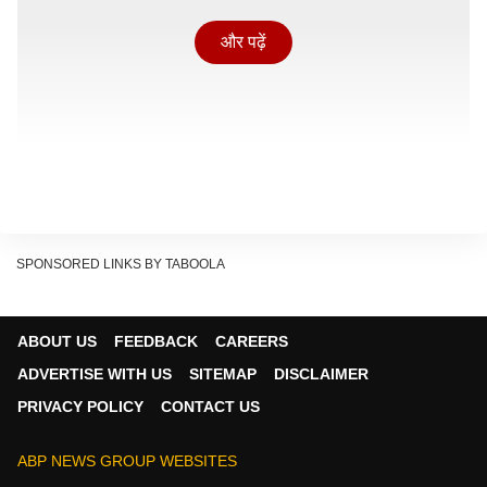
और पढ़ें
SPONSORED LINKS BY TABOOLA
ABOUT US
FEEDBACK
CAREERS
SIR पर सुप्रीम कोर्ट के फैसले पर कांग्रेस सांसद इमरान मसूद का
ADVERTISE WITH US
SITEMAP
DISCLAIMER
बड़ा बयान, 'देश में इस समय जो...'
PRIVACY POLICY
CONTACT US
पंचायती राज विभाग के आदेश के अनुसार, 2021 में चुनी गई ग्राम
पंचायतों का कार्यकाल 26 मई 2026 को समाप्त हो गया. नई पंचायतों
ABP NEWS GROUP WEBSITES
के गठन तक मौजूदा ग्राम प्रधान अधिकतम छह महीने तक