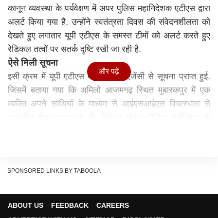
कानून व्यवस्था के पर्यवेक्षण में अपर पुलिस महानिदेशक एटीएस द्वारा
अलर्ट किया गया है. उन्होंने स्वतंत्रता दिवस की संवेदनशीलता को
देखते हुए लगातार यूपी एटीएस के समस्त टीमों को अलर्ट करते हुए
रेडिकल तत्वों पर सतर्क दृष्टि रखी जा रही है.
ऐसे मिली सूचना
और पढ़ें
इसी क्रम में यूपी एटीएस को सहयोगी एजेंसी से सूचना प्राप्त हुई.
जिसमें बताया गया कि अमिलो आजमगढ़ स्थित मुबारकपुर में एक
व्यक्ति अपने साथियों के माध्यम से आईएसआईएस विचारधारा से
प्रभावित होकर व्हाट्सएप और विभिन्न सोशल मीडिया एप्लीकेशन के
माध्यम से जिहादी विचारधारा का प्रचार-प्रसार कर रहा है. अन्य
लोगों को भी प्रतिबंधित आतंकवादी संगठन आईएसआईएस से जुड़ने
के लिए प्रेरित कर रहा है. आरोपी को पूछताछ के लिए मुख्यालय
लाया गया था.
SPONSORED LINKS BY TABOOLA
जहां पूछताछ और मोबाइल डाटा खंगालने पर इसके द्वारा प्रतिबंधित
आतंकी संगठन आईएसआईएस द्वारा आतंक और जिहाद के लिए
ABOUT US
FEEDBACK
CAREERS
मुस्लिम युवकों का ब्रेनवाश करने के लिए बनाए गए थे. जिससे