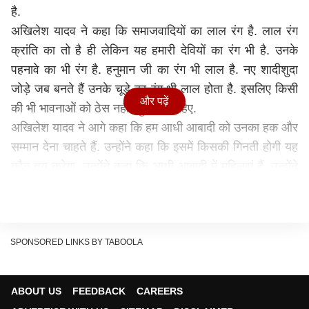
है.
अखिलेश यादव ने कहा कि समाजवादियों का लाल रंग है. लाल रंग
क्रांति का तो है ही लेकिन यह हमारी देवियों का रंग भी है. उनके
पहनावे का भी रंग है. हनुमान जी का रंग भी लाल है. नए शादीशुदा
जोड़े जब बनते हैं उनके चूड़े का रंग भी लाल होता है. इसलिए किसी
और पढ़ें
की भी भावनाओं को ठेस नहीं पहुचाना चाहिए.
अखिलेश यादव ने आगे कहा कि हम आधी आबादी को उनका हक और
सम्मान देना चाहते हैं. उन्होंने कहा कि इसमें किसकी गिनती होगी यह
कौन तय करेगा. उन्होंने कहा कि आधी आबादी में महिलाएं हैं. उन्होंने
कहा कि सरकार अभी भी आधी आबादी की बात कर रही है. जो पीडीए
समाज की आधी आबादी है उन सबको हक और सम्मान मिले.
हरियाणा की धरती से अखिलेश यादव का बड़ा ऐलान, कहा-
कांग्रेस हमारे साथ...2027 में बनाएंगे सरकार
SPONSORED LINKS BY TABOOLA
अपर्णा यादव ने जलाया था सपा-कांग्रेस का झंडा
बीजेपी नेता अपर्णा यादव ने बिल गिरने के बाद अपना विरोध प्रकट
ABOUT US
FEEDBACK
CAREERS
करते हुए समाजवादी और कांग्रेस के झंडे को आग लगा दी थी. इस