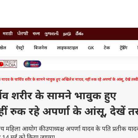
मराठी
ਪੰਜਾਬੀ
বাংলা
ગુજરાતી
நாடு
దేశం
खेल
ऐस्ट्रो
बिजनेस
लाइफस्टाइल
GK
टेक
ट्रेंडिंग
ंजन
ऑटो
खेल
ुड
कार
क्रिकेट
री सिनेमा
टेक्नोलॉजी
शिक्षा
ल सिनेमा
क यादव के पार्थिव शरीर के सामने भावुक हुए अखिलेश यादव, नहीं रुक रहे अपर्णा के आंसू, देखें तस्वीर
मोबाइल
रिजल्ट
्रिटीज
चैटजीपीटी
नौकरी
ी
्थिव शरीर के सामने भावुक हुए
गैजेट
वेब स्टोरीज
रुक रहे अपर्णा के आंसू, देखें तस्व
यूटिलिटी न्यूज़
कल्चर
फैक्ट चेक
 महिला आयोग की उपाध्यक्ष अपर्णा यादव के पति प्रतीक याद