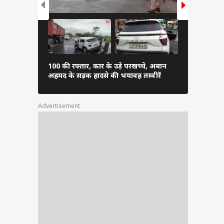
100 की रफ्तार, कार के उड़े परखच्चे, अबान
चढ़ावा चोर...
अहमद के सड़क हादसे की भयावह तस्वीरें
सांसदों का प्र
Advertisement