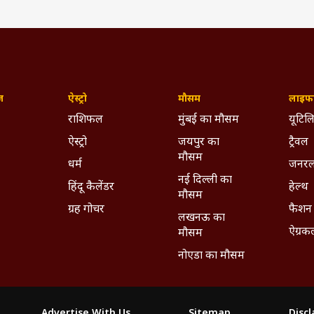
ज़
ऐस्ट्रो
मौसम
लाइफस
राशिफल
मुंबई का मौसम
यूटिलि
ऐस्ट्रो
जयपुर का
ट्रैवल
मौसम
धर्म
जनरल
नई दिल्ली का
हिंदू कैलेंडर
हेल्थ
मौसम
ग्रह गोचर
फैशन
लखनऊ का
ऐग्रक
मौसम
नोएडा का मौसम
Advertise With Us
Sitemap
Disc