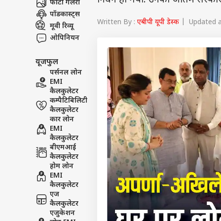
निधन हो गया. उनका अंतिम संस्का
फोटो गैलरी
पॉडकास्ट्स
Written By :
एबीपी यूपी डेस्क
| Updated at
मूवी रिव्यू
ओपिनियन
यूजफुल
पर्सनल लोन
EMI
कैलकुलेटर
कम्पैटिबिलिटी
कैलकुलेटर
कार लोन
EMI
कैलकुलेटर
बीएमआई
कैलकुलेटर
होम लोन
EMI
कैलकुलेटर
एज
कैलकुलेटर
एजुकेशन