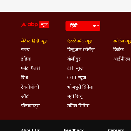
लेटेस्ट हिंदी न्यूज़
एंटरटेनमेंट न्यूज़
स्पोर्ट्स न्यू
राज्य
विजुअल स्टोरीज़
क्रिकेट
इंडिया
बॉलीवुड
आईपीएल
फोटो गैलरी
टीवी न्यूज़
विश्व
OTT न्यूज़
टेक्नोलॉजी
भोजपुरी सिनेमा
ऑटो
मूवी रिव्यू
पॉडकास्ट्स
तमिल सिनेमा
About Us
Feedback
Careers