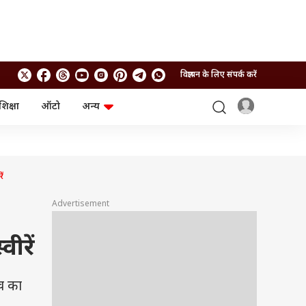
विज्ञापन के लिए संपर्क करें
शिक्षा
ऑटो
अन्य
बिजनेस
लाइफस्टाइल
पर्सनल फाइनेंस
स्वास्थ्य
स्टॉक मार्केट
ट्रैवल
म्यूचुअल फंड्स
फूड
ें
क्रिप्टो
फैशन
आईपीओ
Health and Fitness
Advertisement
फोटो गैलरी
जनरल नॉलेज
ीरें
वीडियो
व का