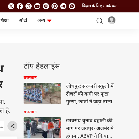
विज्ञापन के लिए संपर्क करें
शिक्षा
ऑटो
अन्य
बिजनेस
लाइफस्टाइल
पर्सनल फाइनेंस
स्वास्थ्य
स्टॉक मार्केट
ट्रैवल
म्यूचुअल फंड्स
फूड
क्रिप्टो
फैशन
आईपीओ
Health and Fitness
टॉप हेडलाइंस
ध
फोटो गैलरी
जनरल नॉलेज
राजस्थान
र
जोधपुर: सरकारी स्कूलों में
वीडियो
टीचर्स की कमी पर फूटा
या.
गुस्सा, छात्रों ने जड़ा ताला
ल है.
राजस्थान
छात्रसंघ चुनाव बहाली की
मांग पर जयपुर- अजमेर में
हंगामा, ABVP ने किया