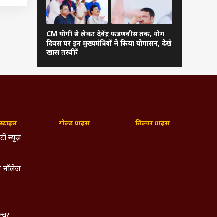
ाया कि
CM योगी से लेकर देवेंद्र फडणवीस तक, योग
भरतपुर में बि
दर्ज कर
दिवस पर इन मुख्यमंत्रियों ने किया योगासन, देखें
नेशनल पार्क
रता से
खास तस्वीरें
स्थल मोह लें
ए ईशान
्टाइल
गोल्ड प्राइस
सिल्वर प्राइस
ै और
टी न्यूज़
 नजर
पहले
 नॉलेज
ल्चर