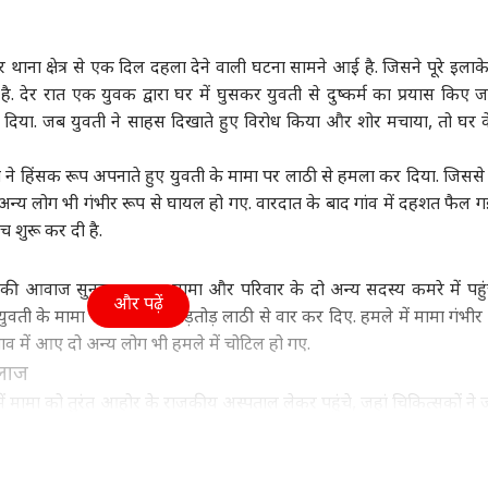
ा
दिल्ली NCR
विश्व
आईप
 थाना क्षेत्र से एक दिल दहला देने वाली घटना सामने आई है. जिसने पूरे इलाके 
 देर रात एक युवक द्वारा घर में घुसकर युवती से दुष्कर्म का प्रयास किए ज
 दिया. जब युवती ने साहस दिखाते हुए विरोध किया और शोर मचाया, तो घर 
 तेजपाल क्यों करने लगे
पप्पू यादव के खिलाफ थाने
'युद्ध जल्द खत्म होने वाला
चेन्
 ने हिंसक रूप अपनाते हुए युवती के मामा पर लाठी से हमला कर दिया. जिसस
ील इमाम और उमर
पहुंचा चप्पल फेंकने वाला
है', ईरान को लेकर ट्रंप का
करें
द से अपनी तुलना?
ी
आरोपी, पूर्णिया सांसद पर
इंडिया
चौंकाने वाला दावा
दिल्ली NCR
करो
HOM
 अन्य लोग भी गंभीर रूप से घायल हो गए. वारदात के बाद गांव में दहशत फैल गई
लगाए ये आरोप
मिले
च शुरू कर दी है.
ने की आवाज सुनकर उसका मामा और परिवार के दो अन्य सदस्य कमरे में पहुं
और पढ़ें
वती के मामा के सिर पर ताबड़तोड़ लाठी से वार कर दिए. हमले में मामा गंभीर 
ियाज अली की 'मैं वापस
Gen-Z पर मोहन भागवत
दिल्ली में आज भी बारिश,
बिना
व में आए दो अन्य लोग भी हमले में चोटिल हो गए.
ा' ओटीटी पर हुई
करते हैं अंधा भरोसा, बोले-
जगह-जगह जलभराव, IMD
में 
इलाज
ज, जानें- कहां देख
'वो कभी भी...'
ने जारी किया येलो अलर्ट
अपना
 हैं ये फिल्म
ं मामा को तुरंत आहोर के राजकीय अस्पताल लेकर पहुंचे, जहां चिकित्सकों ने ज
ा से परिवार में कोहराम मच गया. सूचना मिलते ही आहोर थाना पुलिस मौके पर 
ृतक के शव को कब्जे में लेकर पोस्टमार्टम की प्रक्रिया पूरी कराई. वहीं घाय