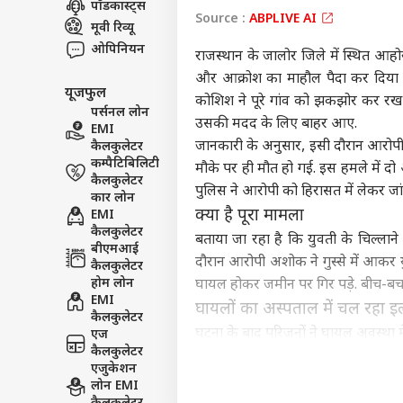
पॉडकास्ट्स
Source :
ABPLIVE AI
इंडिय
मूवी रिव्यू
एडवर्टाइज विथ अस
ओपिनियन
राजस्थान के जालोर जिले में स्थित आहोर
प्राइवेसी पॉलिसी
और आक्रोश का माहौल पैदा कर दिया है.
यूजफुल
कॉन्टैक्ट अस
कोशिश ने पूरे गांव को झकझोर कर रख
पर्सनल लोन
सेंड फीडबैक
उसकी मदद के लिए बाहर आए.
EMI
तरुण
जानकारी के अनुसार, इसी दौरान आरोपी
कैलकुलेटर
अबाउट अस
शरज
कम्पैटिबिलिटी
खालि
ओटीट
मौके पर ही मौत हो गई. इस हमले में दो
करियर्स
कैलकुलेटर
जानें
पुलिस ने आरोपी को हिरासत में लेकर जां
कार लोन
क्या है पूरा मामला
EMI
कैलकुलेटर
बताया जा रहा है कि युवती के चिल्ला
बीएमआई
दौरान आरोपी अशोक ने गुस्से में आकर यु
कैलकुलेटर
इम्त
होम लोन
घायल होकर जमीन पर गिर पड़े. बीच-बचा
आऊंग
EMI
LOGIN
घायलों का अस्पताल में चल रहा 
रिली
कैलकुलेटर
सकते
घटना के बाद परिजनों ने घायल अवस्था मे
एज
कैलकुलेटर
बाद उन्हें मृत घोषित कर दिया. इस घटन
एजुकेशन
और घटनास्थल का जायजा लिया. पुलिस ने म
लोन EMI
अस्पताल में उपचार जारी है.