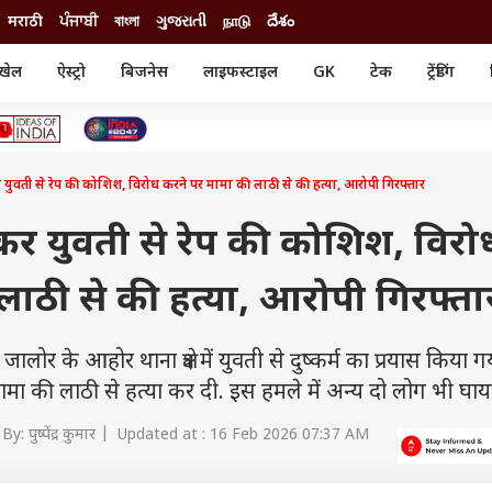
मराठी
ਪੰਜਾਬੀ
বাংলা
ગુજરાતી
நாடு
దేశం
खेल
ऐस्ट्रो
बिजनेस
लाइफस्टाइल
GK
टेक
ट्रेंडिंग
ंजन
ऑटो
खेल
ुड
कार
क्रिकेट
री सिनेमा
टेक्नोलॉजी
शिक्षा
ल सिनेमा
 युवती से रेप की कोशिश, विरोध करने पर मामा की लाठी से की हत्या, आरोपी गिरफ्तार
मोबाइल
रिजल्ट
्रिटीज
चैटजीपीटी
नौकरी
ी
सकर युवती से रेप की कोशिश, विरो
गैजेट
वेब स्टोरीज
लाठी से की हत्या, आरोपी गिरफ्ता
यूटिलिटी न्यूज़
कल्चर
फैक्ट चेक
 के आहोर थाना क्षेत्र में युवती से दुष्कर्म का प्रयास किया ग
ा की लाठी से हत्या कर दी. इस हमले में अन्य दो लोग भी घाय
y: पुष्पेंद्र कुमार | Updated at : 16 Feb 2026 07:37 AM