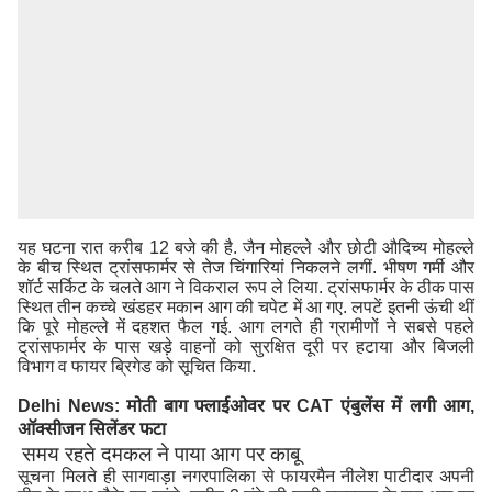
यह घटना रात करीब 12 बजे की है. जैन मोहल्ले और छोटी औदिच्य मोहल्ले
के बीच स्थित ट्रांसफार्मर से तेज चिंगारियां निकलने लगीं. भीषण गर्मी और
dir="auto" style="text-align: justify;">राजस्थान के डूंगरपुर जिले के
शॉर्ट सर्किट के चलते आग ने विकराल रूप ले लिया. ट्रांसफार्मर के ठीक पास
भीलूड़ा गांव में बिजली का ट्रांसफार्मर ब्लास्ट होने से भीषण आग लग गई. यह
स्थित तीन कच्चे खंडहर मकान आग की चपेट में आ गए. लपटें इतनी ऊंची थीं
मामला जिले के सागवाड़ा थाना क्षेत्र अंतर्गत भीलूड़ा गांव की है, जहां बीती
कि पूरे मोहल्ले में दहशत फैल गई. आग लगते ही ग्रामीणों ने सबसे पहले
रात उस वक्त हड़कंप मच गया, जब आबादी क्षेत्र में स्थित एक बिजली का
ट्रांसफार्मर के पास खड़े वाहनों को सुरक्षित दूरी पर हटाया और बिजली
ट्रांसफार्मर अचानक आग का गोला बन गया. देखते ही देखते आग की लपटों ने
विभाग व फायर ब्रिगेड को सूचित किया.
पास स्थित तीन खंडहर मकानों को अपनी चपेट में ले लिया. स्थानीय लोगों
की सजगता और दमकल विभाग की तत्परता से एक बड़ा हादसा होने से टल
Delhi News: मोती बाग फ्लाईओवर पर CAT एंबुलेंस में लगी आग,
गया.
ऑक्सीजन सिलेंडर फटा
समय रहते दमकल ने पाया आग पर काबू
सूचना मिलते ही सागवाड़ा नगरपालिका से फायरमैन नीलेश पाटीदार अपनी