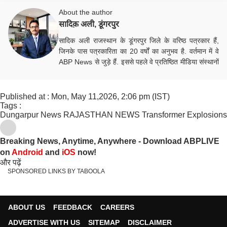
About the author
सादिक़ अली, डूंगरपुर
सादिक अली राजस्थान के डूंगरपुर जिले के वरिष्ठ पत्रकार हैं,
जिनके पास पत्रकारिता का 20 वर्षों का अनुभव है. वर्तमान में वे
ABP News से जुड़े हैं. इससे पहले वे प्रतिष्ठित मीडिया संस्थानों
में अपनी सेवाएं दे चुके हैं. क्राइम और राजनीति की खबरों पर
उनकी विशेष पकड़ है. डूंगरपुर जिले की जमीनी हकीकत और हर
महत्वपूर्ण मुद्दे पर उनकी पैनी नजर रहती है. सटीक, तेज और
Published at : Mon, May 11,2026, 2:06 pm (IST)
भरोसेमंद पत्रकारिता उनकी पहचान है.
Tags :
Dungarpur News
RAJASTHAN NEWS
Transformer Explosions
Breaking News, Anytime, Anywhere - Download ABPLIVE
on
Android
and
iOS
now!
और पढ़ें
SPONSORED LINKS BY TABOOLA
ABOUT US
FEEDBACK
CAREERS
ADVERTISE WITH US
SITEMAP
DISCLAIMER